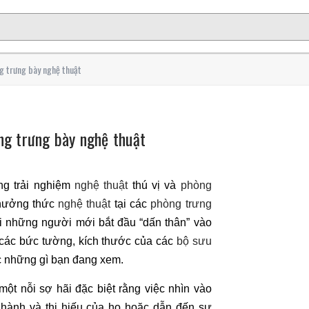
g trưng bày nghệ thuật
ng trưng bày nghệ thuật
ng trải nghiệm
nghệ thuật
thú vị và
phòng
thưởng thức
nghệ thuật
tại các
phòng trưng
với những người mới bắt đầu “dấn thân” vào
ên các bức tường, kích thước của các
bộ sưu
c những gì bạn đang xem.
ột nỗi sợ hãi đặc biệt rằng việc nhìn vào
hành và thị hiếu của họ hoặc dẫn đến sự