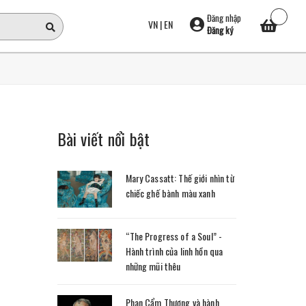
Đăng nhập
VN
|
EN
Đăng ký
Bài viết nổi bật
Mary Cassatt: Thế giới nhìn từ
chiếc ghế bành màu xanh
“The Progress of a Soul” -
Hành trình của linh hồn qua
những mũi thêu
Phan Cẩm Thượng và hành