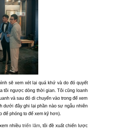
 mình sẽ xem xét lại quá khứ và do đó quyết
ủa tôi ngược dòng thời gian. Tôi cũng loanh
uanh và sau đó di chuyển vào trong để xem
nh dưới đây ghi lại phần nào sự ngẫu nhiên
ào để phóng to để xem kỹ hơn).
 xem nhiều
triển lãm
, tôi đề xuất chiến lược