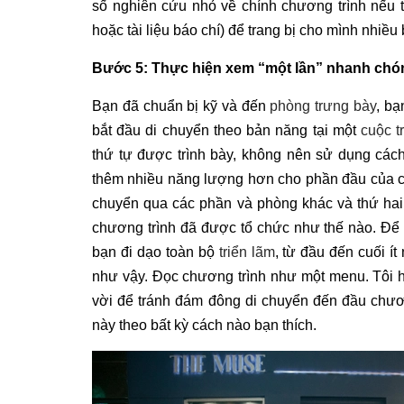
số nghiên cứu nhỏ về chính chương trình nếu t
hoặc tài liệu báo chí) để trang bị cho mình nhiều
Bước 5: Thực hiện xem “một lần” nhanh ch
Bạn đã chuẩn bị kỹ và đến
phòng trưng bày
, bạ
bắt đầu di chuyển theo bản năng tại một
cuộc t
thứ tự được trình bày, không nên sử dụng cách
thêm nhiều năng lượng hơn cho phần đầu của ch
chuyển qua các phần và phòng khác và thứ hai 
chương trình đã được tổ chức như thế nào. Để t
bạn đi dạo toàn bộ
triển lãm
, từ đầu đến cuối í
như vậy. Đọc chương trình như một menu. Tôi h
vời để tránh đám đông di chuyển đến đầu chươn
này theo bất kỳ cách nào bạn thích.