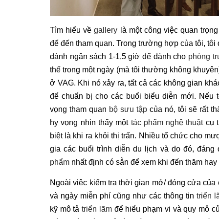
Tìm hiểu về
gallery
là một công việc quan trọng 
để đến tham quan. Trong trường hợp của tôi, tôi
dành ngân sách 1-1,5 giờ để dành cho
phòng tr
thế trong một ngày (mà tôi thường không khuyên)
ở VAG. Khi nó xảy ra, tất cả các không gian khá
để chuẩn bị cho các buổi biểu diễn mới. Nếu 
vọng tham quan
bộ sưu tập
của nó, tôi sẽ rất t
hy vọng nhìn thấy một
tác phẩm nghệ thuật
cụ t
biệt là khi ra khỏi thị trấn. Nhiều tổ chức cho m
gia các buổi trình diễn du lịch và do đó, đáng
phẩm
nhất định có sẵn để xem khi đến thăm hay
Ngoài việc kiểm tra thời gian mở/ đóng cửa của 
và ngày miễn phí cũng như các thông tin
triển 
kỹ mô tả
triển lãm
để hiểu phạm vi và quy mô c