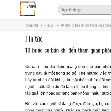
Trang chủ
Tin tức
10 bước cơ bản khi đến tham quan phòn
Tin tức
10 bước cơ bản khi đến tham quan phò
Có rất nhiều địa điểm mang đến cho bạn nhữ
trưng bày
là một trong số đó. Thế nhưng việc 
bày tư nhân
đôi khi lại là một thách thức đối 
nghệ thuật
. Cho dù đó là sự thiếu thông tin tr
tập
quá lớn hoặc sợ rằng bạn không "hiểu" đượ
Đối với các
nghệ sĩ
đang được đào tạo, họ có m
nghệ thuật
của người khác sẽ thách thức thực 