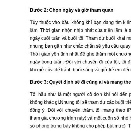
Bước 2: Chọn ngày và giờ tham quan
Tùy thuộc vào bầu không khí bạn đang tìm ki
lãm
. Thời gian nhộn nhịp nhất của
triển lãm
là t
ngày cuối tuần và buổi tối. Tham dự buổi khai mạ
nhưng bạn gần như chắc chắn sẽ yêu cầu quay t
Thời gian yên tĩnh nhất để ghé thăm một chương 
ngày trong tuần. Đối với chuyến đi của tôi, tôi
khi mở cửa để tránh buổi sáng và giờ trẻ em đến
Bước 3: Quyết định sẽ đi cùng ai và mang th
Tôi hầu như là một người cô đơn khi nói đến
không khác gì.Nhưng tôi sẽ tham dự các
buổi tr
đồng ý. Đối với chuyến thăm, tôi mang theo 
tham gia chương trình này) và một cuốn sổ nhỏ 
số
phòng trưng bày
không cho phép bút mực). Tô