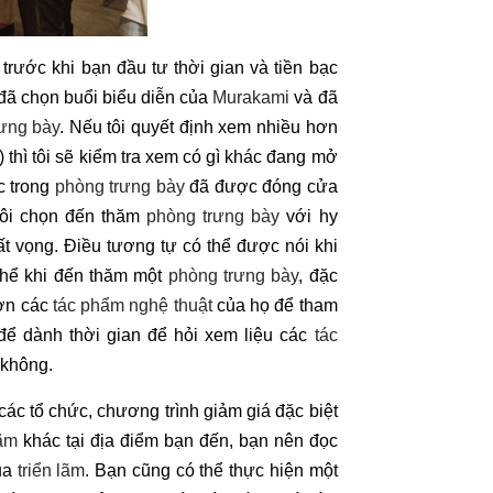
trước khi bạn đầu tư thời gian và tiền bạc
 đã chọn buổi biểu diễn của
Murakami
và đã
ưng bày
. Nếu tôi quyết định xem nhiều hơn
 thì tôi sẽ kiểm tra xem có gì khác đang mở
c trong
phòng trưng bày
đã được đóng cửa
tôi chọn đến thăm
phòng trưng bày
với hy
hất vọng. Điều tương tự có thể được nói khi
hể khi đến thăm một
phòng trưng bày
, đặc
ượn các
tác phẩm nghệ thuật
của họ để tham
 để dành thời gian để hỏi xem liệu các
tác
 không.
các tổ chức, chương trình giảm giá đặc biệt
lãm
khác tại địa điểm bạn đến, bạn nên đọc
ủa
triển lãm
. Bạn cũng có thể thực hiện một