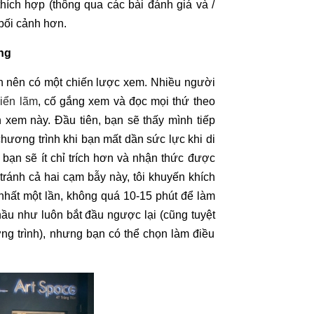
hích hợp (thông qua các bài đánh giá và /
 bối cảnh hơn.
óng
n nên có một chiến lược xem. Nhiều người
riển lãm
, cố gắng xem và đọc mọi thứ theo
 xem này. Đầu tiên, bạn sẽ thấy mình tiếp
ương trình khi bạn mất dần sức lực khi di
bạn sẽ ít chỉ trích hơn và nhận thức được
ránh cả hai cạm bẫy này, tôi khuyến khích
t nhất một lần, không quá 10-15 phút để làm
ầu như luôn bắt đầu ngược lại (cũng tuyệt
g trình), nhưng bạn có thể chọn làm điều