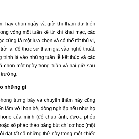
ếm, hãy chọn ngày và giờ khi tham dự
triển
rong vòng một tuần kể từ khi khai mạc, các
c cũng là một lựa chọn và có thể rất thú vị,
rở lại để thực sự tham gia vào
nghệ thuật
.
trình là vào những tuần lễ kết thúc và các
 đã chọn một ngày trong tuần và hai giờ sau
 trường.
eo những gì
phòng trưng bày
và chuyến thăm này cũng
iển lãm
với bạn bè, đồng nghiệp nếu như họ
iPhone của mình (để chụp ảnh, được phép
hoặc sổ phác thảo bằng bút chì cơ học (một
i đặt tất cả những thứ này trong một chiếc