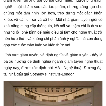
giám tuyển đương đại
có hai cách hiểu: người
phụ trách
nghệ thuật
chăm sóc các
tác phẩm
, nhưng cũng tạo cho
chúng một tầm nhìn lớn hơn, treo dựng một cách khôn
khéo, về cả lịch sử và xã hội. Một nhà
giám tuyển
giỏi có
khả năng cung cấp thông tin, kết nối và thậm chí là đưa ra
những lời phê bình để hiểu điều gì làm cho
nghệ thuật
trở
nên hợp thời, và không chỉ phản ánh ý nghĩa mà còn đóng
góp các cuộc thảo luận và kiến thức mới.
Lĩnh vực
giám tuyển
, và định nghĩa về
giám tuyển
- đây là
ba xu hướng để định nghĩa ngành
giám tuyển nghệ thuật
ngày nay, được xác định bởi MA - Nghệ thuật Đương đại
tại Nhà đấu giá Sotheby's Institute-London.