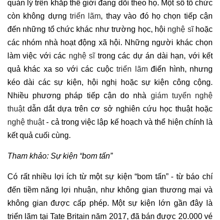
quản lý trên khắp thế giới đang dõi theo họ. Một số tổ chức
còn không dựng
triển lãm
, thay vào đó họ chọn tiếp cận
đến những tổ chức khác như trường học, hội
nghệ sĩ
hoặc
các nhóm nhà hoạt động xã hội. Những người khác chọn
làm việc với các
nghệ sĩ
trong các dự án dài hạn, với kết
quả khác xa so với các cuộc
triển lãm
điển hình, nhưng
kéo dài các sự kiện, hội nghị hoặc sự kiện công cộng.
Nhiều phương pháp tiếp cận do nhà
giám tuyển nghệ
thuật
dẫn dắt dựa trên cơ sở nghiên cứu học thuật hoặc
nghệ thuật
- cả trong việc lập kế hoạch và thể hiện chính là
kết quả cuối cùng.
Tham khảo: Sự kiện “bom tấn”
Có rất nhiều lợi ích từ một sự kiện “bom tấn” - từ báo chí
đến tiềm năng lợi nhuận, như không gian thương mại và
không gian được cấp phép. Một sự kiện lớn gần đây là
triển lãm tại Tate Britain năm 2017, đã bán được 20.000 vé