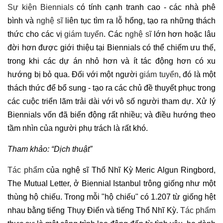
Sự kiện Biennials
có tính cạnh tranh cao - các nhà phê
bình và
nghệ sĩ
liên tục tìm ra lỗ hổng, tạo ra những thách
thức cho các vị
giám tuyển
. Các
nghệ sĩ
lớn hơn hoặc lâu
đời hơn được giới thiệu tại Biennials có thể chiếm ưu thế,
trong khi các dự án nhỏ hơn và ít tác động hơn có xu
hướng bị bỏ qua. Đối với một người
giám tuyển
, đó là một
thách thức để bổ sung - tạo ra các chủ đề thuyết phục trong
các cuộc triển lãm trải dài với vô số người tham dự. Xử lý
Biennials vốn đã biến động rất nhiều; và điều hướng theo
tầm nhìn của người phụ trách là rất khó.
Tham khảo: “Dịch thuật”
Tác phẩm
của nghệ sĩ Thổ Nhĩ Kỳ Meric Algun Ringbord,
The Mutual Letter, ở Biennial Istanbul trông giống như một
thùng hộ chiếu. Trong mỗi "hộ chiếu" có 1.207 từ giống hệt
nhau bằng tiếng Thụy Điển và tiếng Thổ Nhĩ Kỳ.
Tác phẩm