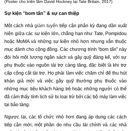
(Poster cho triển lãm David Hockney tại Tate Britain, 2017)
Sự kiện “bom tấn” & sự can thiệp
Một cách nhà
giám tuyển
tiếp cận phân kỳ đang dần xuất
hiện giữa các sự kiện lớn, chẳng hạn như Tate, Pompidou
hoặc MoMA và những sự kiện nhỏ hơn nhưng vẫn thuộc
mục dành cho cộng đồng. Các chương trình “bom tấn” này
đòi hỏi một lượng ngân sách và gây quỹ đáng kể, với sự
phụ thuộc vào nguồn tài trợ càng tăng, đặc biệt là khi trợ
cấp công cắt tài trợ. Họ phải làm việc chăm chỉ để thu hút
khán giả mới và việc gây quỹ thường phụ thuộc vào
những mục tiêu khách hàng trẻ hoặc những người có thể
đã cảm thấy tính lịch sử bị loại trừ bởi các bộ máy làm việc
tại bảo tàng.
Ngược lại, các tổ chức nhỏ hơn đang áp dụng các cách
tiếp cận mới, một phần do nhu cầu tài chính và các nhà