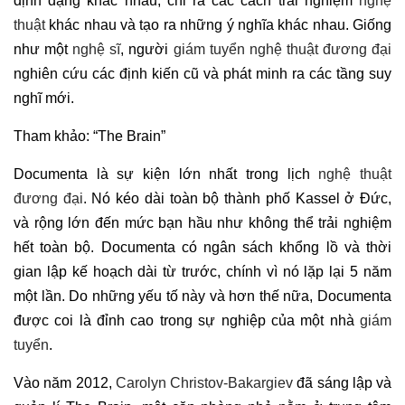
định dạng khác nhau, chỉ ra các cách trải nghiệm
nghệ
thuật
khác nhau và tạo ra những ý nghĩa khác nhau. Giống
như một
nghệ sĩ
, người
giám tuyển nghệ thuật đương đại
nghiên cứu các định kiến cũ và phát minh ra các tầng suy
nghĩ mới.
Tham khảo: “The Brain”
Documenta là sự kiện lớn nhất trong lịch
nghệ thuật
đương đại
. Nó kéo dài toàn bộ thành phố Kassel ở Đức,
và rộng lớn đến mức bạn hầu như không thể trải nghiệm
hết toàn bộ. Documenta có ngân sách khổng lồ và thời
gian lập kế hoạch dài từ trước, chính vì nó lặp lại 5 năm
một lần. Do những yếu tố này và hơn thế nữa, Documenta
được coi là đỉnh cao trong sự nghiệp của một nhà
giám
tuyển
.
Vào năm 2012,
Carolyn Christov-Bakargiev
đã sáng lập và