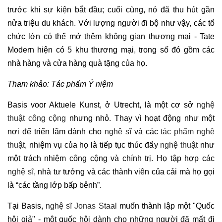
trước khi sự kiện bắt đầu; cuối cùng, nó đã thu hút gần
nửa triệu du khách. Với lượng người đi bộ như vậy, các tổ
chức lớn có thể mở thêm không gian thương mại - Tate
Modern hiện có 5 khu thương mại, trong số đó gồm các
nhà hàng và cửa hàng quà tặng của họ.
Tham khảo: Tác phẩm Ý niệm
Basis voor Aktuele Kunst, ở Utrecht, là một cơ sở
nghệ
thuật công cộng
nhưng nhỏ. Thay vì hoạt động như một
nơi để triển lãm dành cho
nghệ sĩ
và các
tác phẩm nghệ
thuật
, nhiệm vụ của họ là tiếp tục thúc đẩy
nghệ thuật
như
một trách nhiệm công cộng và chính trị. Họ tập hợp các
nghệ sĩ
, nhà tư tưởng và các thành viên của cải mà họ gọi
là “các tầng lớp bấp bênh”.
Tại Basis,
nghệ sĩ Jonas Staal
muốn thành lập một "Quốc
hội giả" - một quốc hội dành cho những người đã mất đi