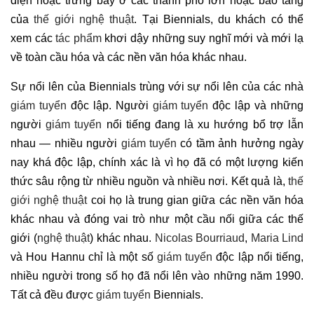
diện hoặc trưng bày ở các thành phố lớn hoặc bảo tàng
của
thế giới nghệ thuật
. Tại Biennials, du khách có thể
xem các
tác phẩm
khơi dậy những suy nghĩ mới và mới lạ
về toàn cầu hóa và các nền văn hóa khác nhau.
Sự nổi lên của Biennials trùng với sự nổi lên của các nhà
giám tuyển
độc lập. Người
giám tuyển
độc lập và những
người
giám tuyển
nổi tiếng đang là xu hướng bổ trợ lẫn
nhau — nhiều người
giám tuyển
có tầm ảnh hưởng ngày
nay khá độc lập, chính xác là vì họ đã có một lượng kiến
thức sâu rộng từ nhiều nguồn và nhiều nơi. Kết quả là,
thế
giới nghệ thuật
coi họ là trung gian giữa các nền văn hóa
khác nhau và đóng vai trò như một cầu nối giữa các thế
giới (
nghệ thuật
) khác nhau.
Nicolas Bourriaud
,
Maria Lind
và Hou Hannu chỉ là một số
giám tuyển
độc lập nổi tiếng,
nhiều người trong số họ đã nổi lên vào những năm 1990.
Tất cả đều được
giám tuyển
Biennials.