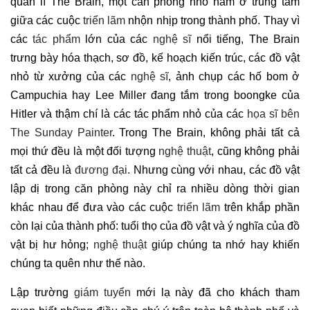
quản lí The Brain, một căn phòng nhỏ nằm ở trung tâm
giữa các cuộc
triển lãm
nhộn nhịp trong thành phố. Thay vì
các
tác phẩm
lớn của các
nghệ sĩ
nổi tiếng, The Brain
trưng bày hóa thạch, sơ đồ, kế hoạch kiến ​​trúc, các đồ vật
nhỏ từ xưởng của các
nghệ sĩ
, ảnh chụp các hố bom ở
Campuchia hay Lee Miller đang tắm trong boongke của
Hitler và thậm chí là các tác phẩm nhỏ của các
họa sĩ bên
The Sunday Painter
. Trong The Brain, không phải tất cả
mọi thứ đều là một đối tượng
nghệ thuật
, cũng không phải
tất cả đều là
đương đại
. Nhưng cùng với nhau, các đồ vật
lập dị trong căn phòng này chỉ ra nhiều dòng thời gian
khác nhau để đưa vào các cuộc
triển lãm
trên khắp phần
còn lại của thành phố: tuổi thọ của đồ vật và ý nghĩa của đồ
vật bị hư hỏng;
nghệ thuật
giúp chúng ta nhớ hay khiến
chúng ta quên như thế nào.
Lập trường
giám tuyển
mới lạ này đã cho khách tham