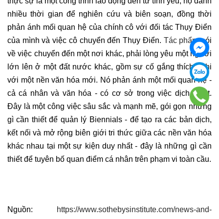
thực sự là một công trình lao động đến từ tình yêu, họ dành
nhiều thời gian để nghiên cứu và biên soạn, đồng thời
phản ánh mối quan hệ của chính cô với đối tác Thụy Điển
của mình và việc cô chuyển đến Thụy Điển.
Tác phẩm
nói
về việc chuyển đến một nơi khác, phải lòng yêu một người
lớn lên ở một đất nước khác, gồm sự cố gắng thích nghi
với một nền văn hóa mới. Nó phản ánh một mối quan hệ -
cả cá nhân và văn hóa - có cơ sở trong việc dịch thuật.
Đây là một công việc sâu sắc và mạnh mẽ, gói gọn những
gì cần thiết để quản lý Biennials - để tạo ra các bản dịch,
kết nối và mở rộng biên giới tri thức giữa các nền văn hóa
khác nhau tại một sự kiện duy nhất - đây là những gì cần
thiết để tuyên bố quan điểm cá nhân trên phạm vi toàn cầu.
Nguồn:
https://www.sothebysinstitute.com/news-and-