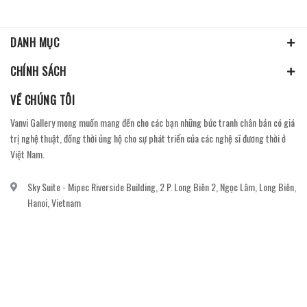
DANH MỤC
CHÍNH SÁCH
VỀ CHÚNG TÔI
Vanvi Gallery mong muốn mang đến cho các bạn những bức tranh chân bản có giá
trị nghệ thuật, đồng thời ủng hộ cho sự phát triển của các nghệ sĩ đương thời ở
Việt Nam.
Sky Suite - Mipec Riverside Building, 2 P. Long Biên 2, Ngọc Lâm, Long Biên,
Hanoi, Vietnam
vanvi.gallery@gmail.com
0906060689
DỊCH VỤ KHÁCH HÀNG