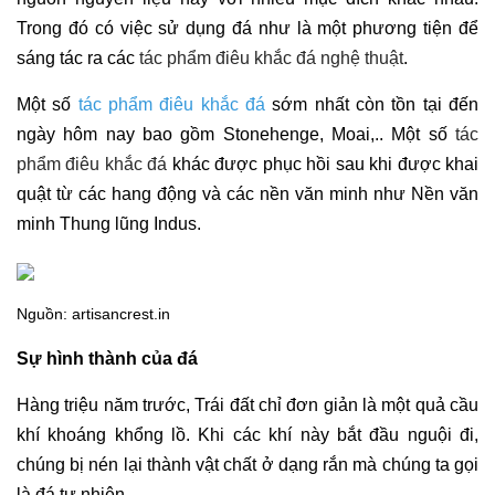
Trong đó có việc sử dụng đá như là một phương tiện để
sáng tác ra các
tác phẩm điêu khắc đá nghệ thuật
.
Một số
tác phẩm điêu khắc đá
sớm nhất còn tồn tại đến
ngày hôm nay bao gồm Stonehenge, Moai,.. Một số
tác
phẩm điêu khắc đá
khác được phục hồi sau khi được khai
quật từ các hang động và các nền văn minh như Nền văn
minh Thung lũng Indus.
Nguồn: artisancrest.in
Sự hình thành của đá
Hàng triệu năm trước, Trái đất chỉ đơn giản là một quả cầu
khí khoáng khổng lồ. Khi các khí này bắt đầu nguội đi,
chúng bị nén lại thành vật chất ở dạng rắn mà chúng ta gọi
là đá tự nhiên.