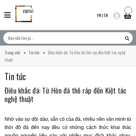
VN
|
EN
Trang chủ
Tin tức
Điêu khắc đá: Từ Hòn đá thô ráp đến Kiệt tác nghệ
thuật
Tin tức
Điêu khắc đá: Từ Hòn đá thô ráp đến Kiệt tác
nghệ thuật
Nhờ vào sự dồi dào, sẵn có của đá, nhiều nền văn minh từ
thời đồ đá đến nay đều có những cách thức khai thác
nguồn nguyên liệu này với nhiều mục đích khác nhau.