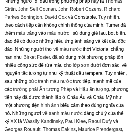
Những người đi đầu trong phương pháp này là
Thomas
Girtin
,
John Sell Cotman
,
John Robert Cozens
,
Richard
Parkes Bonington
,
David Cox
và Constable. Tuy nhiên,
theo cách tiếp cận không chính thống của mình, Turner đã
thêm
màu
trắng vào
màu nước
, sử dụng giẻ lau, bọt biển,
dao để có được những hiệu ứng ánh sáng và kết cấu độc
đáo. Những người thợ
vẽ
màu nước
thời Victoria, chẳng
hạn như
Birket Foster
, đã sử dụng một phương pháp tốn
nhiều công sức để rửa màu cho lớp
sơn
dưới đơn sắc, về
nguyên tắc tương tự như kỹ thuật dầu tempera. Tuy nhiên,
sau những
bức tranh
màu nước
trực tiếp, mạnh mẽ của
các
trường phái Ấn tượng Pháp
và
Hậu ấn tượng,
phương
tiện này đã được thành lập ở Châu Âu và Châu Mỹ như
một phương tiện
hình ảnh
biểu cảm theo đúng nghĩa của
nó. Những người
vẽ tranh màu nước
đáng chú ý của thế
kỷ XX là
Wassily Kandinsky
,
Paul Klee
,
Raoul Dufy
và
Georges Rouault
,
Thomas Eakins
,
Maurice Prendergast
,