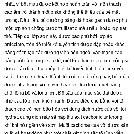
nhất, vì
bột màu
được kết hợp hoàn toàn với nền thạch
cao ẩm trở thành một phần không thể thiếu của bề mặt
tường. Đầu tiên, bức tường bằng đá hoặc gạch được phủ
một lớp sơn chống xước trullisatio màu nâu, hoặc lớp trát
thô. Tiếp đó, lớp sơn này được bao phủ bởi lớp áo
arricciato, trên đó
thiết kế
tuyến tính được dập hoặc khắc
bằng cách tạo các đường viền bên ngoài vào thạch cao
bằng bút cảm ứng. Sau đó, một lớp thạch cao mịn mỏng sẽ
được trải đều, cho phép
thiết kế
tuyến tính hiển thị xuyên
suốt. Trước khi hoàn thành lớp nền cuối cùng này,
bột màu
được pha loãng với nước hoặc vôi tôi được quét bằng
chổi lông bê và lông lợn. Độ sâu của
màu sắc
đạt được
nhờ các lớp men khô nhanh. Được điều chế bằng vôi tôi,
thạch cao trở nên bão hòa với dung dịch nước của vôi tôi
hyđrat, dung dịch này sẽ hấp thụ axit cacbonic từ không
khí khi nó ngấm vào sơn. Muối cacbonat của vôi được sản
xuất và hoạt động như một chất kết dính sắc tố vĩnh viễn.