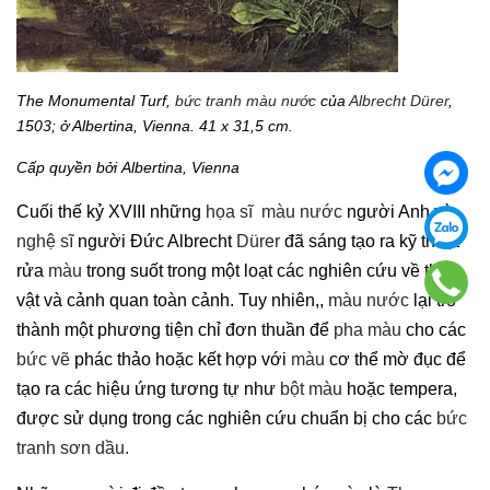
The Monumental Turf,
bức tranh
màu nước
của
Albrecht Dürer
,
1503; ở Albertina, Vienna. 41 x 31,5 cm.
Cấp quyền bởi Albertina, Vienna
Cuối thế kỷ XVIII những
họa sĩ
màu nước
người Anh và
nghệ sĩ
người Đức Albrecht
Dürer
đã sáng tạo ra kỹ thuật
rửa
màu
trong suốt trong một loạt các nghiên cứu về thực
vật và cảnh quan toàn cảnh. Tuy nhiên,,
màu nước
lại trở
thành một phương tiện chỉ đơn thuần để
pha màu
cho các
bức vẽ
phác thảo hoặc kết hợp với
màu
cơ thể mờ đục để
tạo ra các hiệu ứng tương tự như
bột màu
hoặc tempera,
được sử dụng trong các nghiên cứu chuẩn bị cho các
bức
tranh
sơn dầu.