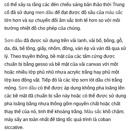
có thể xảy ra rằng các đèn chiếu sáng bản thảo thời Trung
cổ đã sử dụng
men dầu
để đạt được độ sâu của
màu sắc
lớn hơn và sự chuyển đổi âm sắc tinh tế hơn so với môi
trường nhiệt độ cho phép của chúng.
Sơn dầu
đã được sử dụng trên vải lanh, vải bố, bông, gỗ,
da, đá, bê tông, giấy, nhôm, đồng, ván ép và ván đã qua xử
lý. Theo truyền thống, bề mặt của các tấm cứng được
chuẩn bị bằng gesso và bề mặt của vải canvas với một
hoặc nhiều lớp phủ nhũ nhựa acrylic trắng hay phủ một
lớp keo động vật. Tiếp đó là các lớp sơn lót dầu chì trắng
mỏng.
Sơn dầu
có thể được áp dụng không pha loãng lên
các bề mặt đã chuẩn bị sẵn này hoặc có thể được sử dụng
pha loãng bằng nhựa thông gôm nguyên chất hoặc chất
thay thế của nó, tinh thể khoáng trắng.
Màu sắc
khô chậm;
máy sấy an toàn nhất để tăng tốc quá trình là coban
siccative.