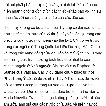
đòi hỏi phải phá bỏ lớp đệm và tạo hình lại. Yêu cầu thực
hiện nhanh chóng kích thích các
thiết kế
táo bạo với nhiều
màu sắc
với sức sống thư pháp của các dấu cọ.
Hiện nay không có bức
bích họa
Hy Lạp cổ đại nào tồn tại,
nhưng các hình thức của kỹ thuật này vẫn tồn tại trong các
biệt thự của người Pompeia vào thế kỷ 1 CN trở về trước,
trong các ngôi mộ Trung Quốc tại Liêu Dương, Mãn Châu
và trong các hang động của Ấn Độ vào thế kỷ thứ VI. Trong
số những
bức tranh
tường
bích họa
đẹp
nhất là của
Michelangelo
ở Nhà nguyện Sistine và của
Raphael
ở
Stanze của Vatican. Các ví dụ đáng chú ý khác từ thời
Phục hưng Ý có thể được nhìn thấy ở Florence: được
vẽ
bởi Andrea Orcagna trong Museo dell'Opera di Santa
Croce, và bởi Domenico Ghirlandaio trong nhà thờ Santa
Maria Novella.
Tranh bích họa
không phù hợp với khí hậu
ẩm ướt, lạnh giá của các nước phía Bắc, và hiện nay có