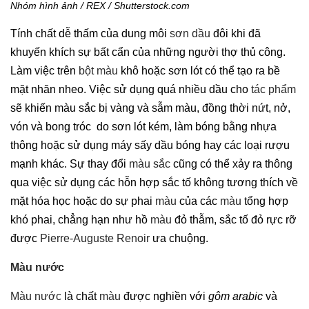
Nhóm hình ảnh / REX / Shutterstock.com
Tính chất dễ thấm của dung môi
sơn dầu
đôi khi đã
khuyến khích sự bất cẩn của những người thợ thủ công.
Làm việc trên
bột màu
khô hoặc sơn lót có thể tạo ra bề
mặt nhăn nheo. Việc sử dụng quá nhiều dầu cho
tác phẩm
sẽ khiến màu sắc bị vàng và sẫm màu, đồng thời nứt, nở,
vón và bong tróc do sơn lót kém, làm bóng bằng nhựa
thông hoặc sử dụng máy sấy dầu bóng hay các loại rượu
mạnh khác. Sự thay đổi
màu sắc
cũng có thể xảy ra thông
qua việc sử dụng các hỗn hợp sắc tố không tương thích về
mặt hóa học hoặc do sự phai
màu
của các
màu
tổng hợp
khó phai, chẳng hạn như hồ
màu
đỏ thẫm, sắc tố đỏ rực rỡ
được
Pierre-Auguste Renoir
ưa chuộng.
Màu nước
Màu nước
là chất
màu
được nghiền với
gôm arabic
và