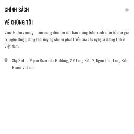
CHÍNH SÁCH
VỀ CHÚNG TÔI
Vanvi Gallery mong muốn mang đến cho các bạn những bức tranh chân bản có giá
trị nghệ thuật, đồng thời ủng hộ cho sự phát triển của các nghệ sĩ đương thời ở
Việt Nam.
Sky Suite - Mipec Riverside Building, 2 P. Long Biên 2, Ngọc Lâm, Long Biên,
Hanoi, Vietnam
vanvi.gallery@gmail.com
0906060689
DỊCH VỤ KHÁCH HÀNG
Gửi email đăng ký để nhận thông báo mới nhất về khuyến mãi, sự kiện nổi bật dành
cho khách hàng.