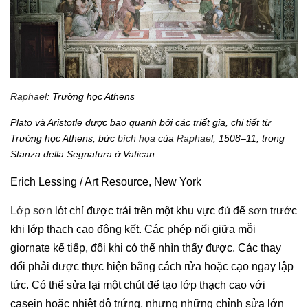
Raphael
: Trường học Athens
Plato và Aristotle được bao quanh bởi các triết gia, chi tiết từ
Trường học Athens, bức
bích họa
của
Raphael
, 1508–11; trong
Stanza della Segnatura ở Vatican.
Erich Lessing / Art Resource, New York
Lớp sơn
lót chỉ được trải trên một khu vực đủ để
sơn
trước
khi lớp thạch cao đông kết. Các phép nối giữa mỗi
giornate kế tiếp, đôi khi có thể nhìn thấy được. Các thay
đổi phải được thực hiện bằng cách rửa hoặc cạo ngay lập
tức. Có thể sửa lại một chút để tạo lớp thạch cao với
casein hoặc nhiệt độ trứng, nhưng những chỉnh sửa lớn