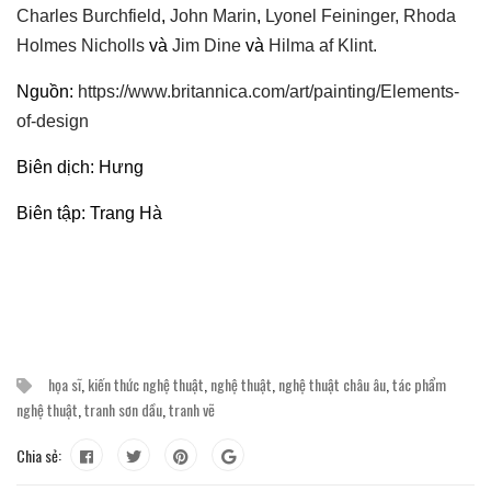
Charles Burchfield
,
John Marin
,
Lyonel Feininger,
Rhoda
Holmes Nicholls
và
Jim Dine
và
Hilma af Klint.
Nguồn:
https://www.britannica.com/art/painting/Elements-
of-design
Biên dịch: Hưng
Biên tập: Trang Hà
họa sĩ
,
kiến thức nghệ thuật
,
nghệ thuật
,
nghệ thuật châu âu
,
tác phẩm
nghệ thuật
,
tranh sơn dầu
,
tranh vẽ
Chia sẻ: