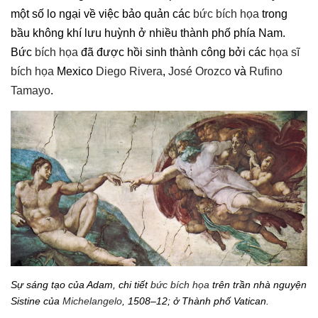
một số lo ngại về việc bảo quản các
bức bích họa
trong
bầu không khí lưu huỳnh ở nhiều thành phố phía Nam.
Bức
bích họa
đã được hồi sinh thành công bởi các
họa sĩ
bích họa
Mexico
Diego Rivera
,
José Orozco
và
Rufino
Tamayo
.
Sự sáng tạo của Adam, chi tiết
bức bích họa
trên trần nhà nguyện
Sistine của
Michelangelo
, 1508–12; ở Thành phố Vatican.