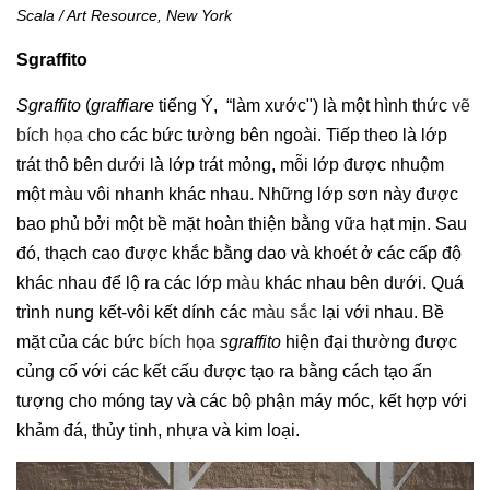
Scala / Art Resource, New York
Sgraffito
Sgraffito
(
graffiare
tiếng Ý, “làm xước") là một hình thức
vẽ
bích họa
cho các bức tường bên ngoài. Tiếp theo là lớp
trát thô bên dưới là lớp trát mỏng, mỗi lớp được nhuộm
một màu vôi nhanh khác nhau. Những lớp sơn này được
bao phủ bởi một bề mặt hoàn thiện bằng vữa hạt mịn. Sau
đó, thạch cao được khắc bằng dao và khoét ở các cấp độ
khác nhau để lộ ra các lớp
màu
khác nhau bên dưới. Quá
trình nung kết-vôi kết dính các
màu sắc
lại với nhau. Bề
mặt của các bức
bích họa
sgraffito
hiện đại thường được
củng cố với các kết cấu được tạo ra bằng cách tạo ấn
tượng cho móng tay và các bộ phận máy móc, kết hợp với
khảm đá, thủy tinh, nhựa và kim loại.