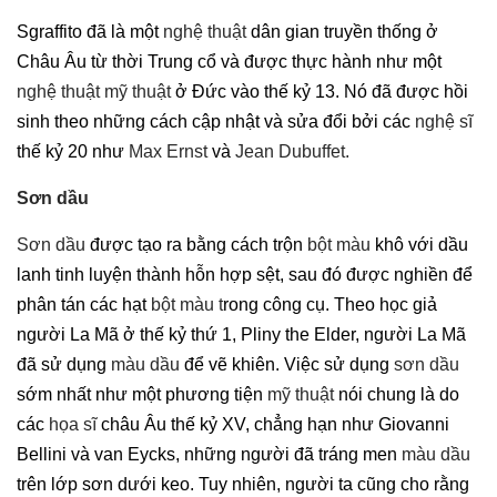
Sgraffito đã là một
nghệ thuật
dân gian truyền thống ở
Châu Âu từ thời Trung cổ và được thực hành như một
nghệ thuật mỹ thuật
ở Đức vào thế kỷ 13. Nó đã được hồi
sinh theo những cách cập nhật và sửa đổi bởi các
nghệ sĩ
thế kỷ 20 như
Max Ernst
và
Jean Dubuffet.
Sơn dầu
Sơn dầu
được tạo ra bằng cách trộn
bột màu
khô với dầu
lanh tinh luyện thành hỗn hợp sệt, sau đó được nghiền để
phân tán các hạt
bột màu t
rong công cụ. Theo học giả
người La Mã ở thế kỷ thứ 1, Pliny the Elder, người La Mã
đã sử dụng
màu dầu
để vẽ khiên. Việc sử dụng
sơn dầu
sớm nhất như một phương tiện
mỹ thuật
nói chung là do
các
họa sĩ
châu Âu thế kỷ XV, chẳng hạn như Giovanni
Bellini và van Eycks, những người đã tráng men
màu dầu
trên lớp sơn dưới keo. Tuy nhiên, người ta cũng cho rằng