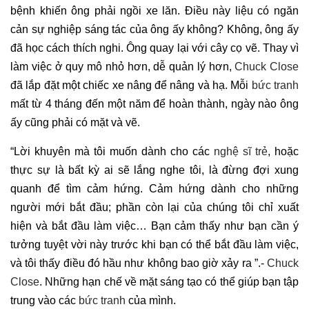
bệnh khiến ông phải ngồi xe lăn. Điều này liệu có ngăn
cản sự nghiệp sáng tác của ông ấy không? Không, ông ấy
đã học cách thích nghi. Ông quay lại với cây cọ vẽ. Thay vì
làm việc ở quy mô nhỏ hơn, dễ quản lý hơn,
Chuck Close
đã lắp đặt một chiếc xe nâng để nâng và hạ. Mỗi
bức tranh
mất từ ​​4 tháng đến một năm để hoàn thành, ngày nào ông
ấy cũng phải có mặt và vẽ.
“Lời khuyên mà tôi muốn dành cho các
nghệ sĩ trẻ
, hoặc
thực sự là bất kỳ ai sẽ lắng nghe tôi, là đừng đợi xung
quanh để tìm cảm hứng. Cảm hứng dành cho những
người mới bắt đầu; phần còn lại của chúng tôi chỉ xuất
hiện và bắt đầu làm việc… Bạn cảm thấy như bạn cần ý
tưởng tuyệt vời này trước khi bạn có thể bắt đầu làm việc,
và tôi thấy điều đó hầu như không bao giờ xảy ra ”.-
Chuck
Close
. Những hạn chế về mặt sáng tạo có thể giúp bạn tập
trung vào các
bức tranh
của mình.