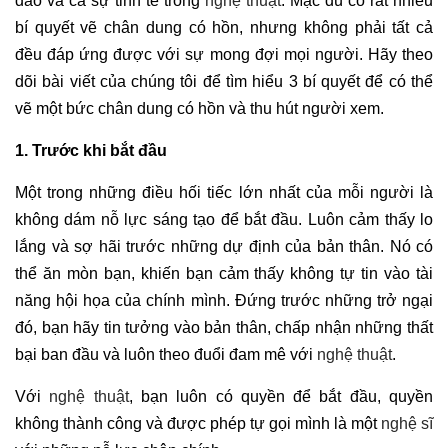
đáo và cả sự tinh tế trong
nghệ thuật
. Mặc dù có rất nhiều
bí quyết vẽ chân dung có hồn, nhưng không phải tất cả
đều đáp ứng được với sự mong đợi mọi người. Hãy theo
dõi bài viết của chúng tôi để tìm hiểu 3 bí quyết để có thể
vẽ một bức chân dung có hồn và thu hút người xem.
1. Trước khi bắt đầu
Một trong những điều hối tiếc lớn nhất của mỗi người là
không dám nỗ lực sáng tạo để bắt đầu. Luôn cảm thấy lo
lắng và sợ hãi trước những dự định của bản thân. Nó có
thể ăn mòn bạn, khiến bạn cảm thấy không tự tin vào tài
năng hội họa của chính mình. Đứng trước những trở ngại
đó, bạn hãy tin tưởng vào bản thân, chấp nhận những thất
bại ban đầu và luôn theo đuổi đam mê với
nghệ thuật
.
Với
nghệ thuật
, bạn luôn có quyền để bắt đầu, quyền
không thành công và được phép tự gọi mình là một
nghệ sĩ