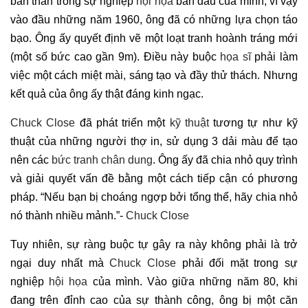
bản thân trong sự nghiệp
hội họa
ban đầu của mình, vì vậy
vào đầu những năm 1960, ông đã có những lựa chọn táo
bạo. Ông ấy quyết định vẽ một loạt tranh hoành tráng mới
(một số bức cao gần 9m). Điều này buộc
họa sĩ
phải làm
việc một cách miệt mài, sáng tạo và đầy thử thách. Nhưng
kết quả của ông ấy thật đáng kinh ngạc.
Chuck Close
đã phát triển một
kỹ thuật
tương tự như kỹ
thuật của những người thợ in, sử dụng 3 dải màu để tạo
nên các
bức tranh chân dung
. Ông ấy đã chia nhỏ quy trình
và giải quyết vấn đề bằng một cách tiếp cận có phương
pháp. “Nếu bạn bị choáng ngợp bởi tổng thể, hãy chia nhỏ
nó thành nhiều mảnh.”-
Chuck Close
Tuy nhiên, sự ràng buộc tự gây ra này không phải là trở
ngại duy nhất mà
Chuck Close
phải đối mặt trong sự
nghiệp
hội họa
của mình. Vào giữa những năm 80, khi
đang trên đỉnh cao của sự thành công, ông bị một căn