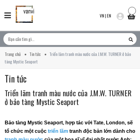
VN
|
EN
Trang chủ
Tin tức
Triển lãm tranh màu nước của J.M.W. TURNER ở bảo
tàng Mystic Seaport
Tin tức
Triển lãm tranh màu nước của J.M.W. TURNER
ở bảo tàng Mystic Seaport
Bảo tàng Mystic Seaport, hợp tác với Tate, London, sẽ
tổ chức một cuộc
triển lãm
tranh độc bản lớn dành cho
tranh màu nước
của một họa sĩ vĩ đại nhất nước Anh: