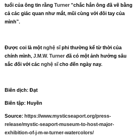
tuổi của ông tin rằng
Turner
“chắc hẳn ông đã vẽ bằng
cả các giác quan như mắt, mũi cùng với đôi tay của
mình”.
Được coi là một
nghệ sĩ
phi thường kể từ thời của
chính mình,
J.M.W. Turner
đã có một ảnh hưởng sâu
sắc đối với các
nghệ sĩ
cho đến ngày nay.
Biên dịch: Đạt
Biên tập: Huyền
Source:
https://www.mysticseaport.org/press-
release/mystic-seaport-museum-to-host-major-
exhibition-of-j-m-w-turner-watercolors/