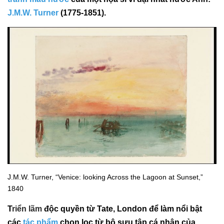
J.M.W. Turner
(1775-1851).
J.M.W. Turner, “Venice: looking Across the Lagoon at Sunset,”
1840
T
riển lãm
độc quyền từ Tate, London để làm nổi bật
các
tác phẩm
chọn lọc từ bộ sưu tập cá nhân của