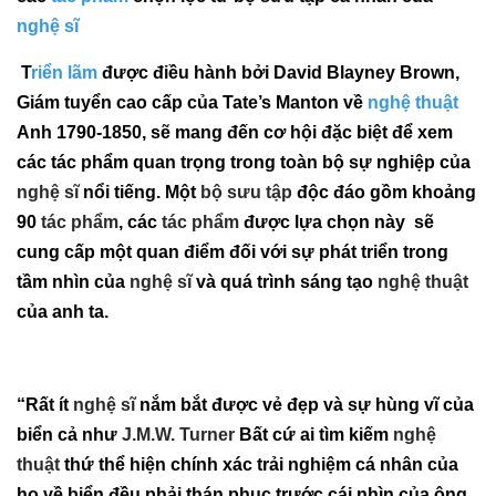
nghệ sĩ
T
riển lãm
được điều hành bởi David Blayney Brown,
Giám tuyển cao cấp của Tate’s Manton về
nghệ thuật
Anh 1790-1850, sẽ mang đến cơ hội đặc biệt để xem
các tác phẩm quan trọng trong toàn bộ sự nghiệp của
nghệ sĩ
nổi tiếng. Một
bộ sưu tập
độc đáo gồm khoảng
90
tác phẩm
, các
tác phẩm
được lựa chọn này sẽ
cung cấp một quan điểm đối với sự phát triển trong
tầm nhìn của
nghệ sĩ
và quá trình sáng tạo
nghệ thuật
của anh ta.
“Rất ít
nghệ sĩ
nắm bắt được vẻ đẹp và sự hùng vĩ của
biển cả như
J.M.W. Turner
Bất cứ ai tìm kiếm
nghệ
thuật
thứ thể hiện chính xác trải nghiệm cá nhân của
họ về biển đều phải thán phục trước cái nhìn của ông