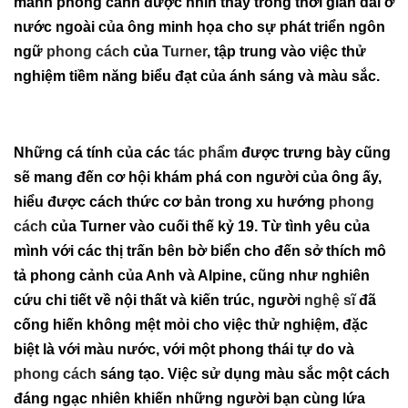
mảnh phong cảnh được nhìn thấy trong thời gian dài ở
nước ngoài của ông minh họa cho sự phát triển ngôn
ngữ
phong cách
của
Turner
, tập trung vào việc thử
nghiệm tiềm năng biểu đạt của ánh sáng và màu sắc.
Những cá tính của các
tác phẩm
được trưng bày cũng
sẽ mang đến cơ hội khám phá con người của ông ấy,
hiểu được cách thức cơ bản trong xu hướng
phong
cách
của Turner vào cuối thế kỷ 19. Từ tình yêu của
mình với các thị trấn bên bờ biển cho đến sở thích mô
tả phong cảnh của Anh và Alpine, cũng như nghiên
cứu chi tiết về nội thất và kiến ​​trúc, người
nghệ sĩ
đã
cống hiến không mệt mỏi cho việc thử nghiệm, đặc
biệt là với màu nước, với một phong thái tự do và
phong cách
sáng tạo. Việc sử dụng màu sắc một cách
đáng ngạc nhiên khiến những người bạn cùng lứa