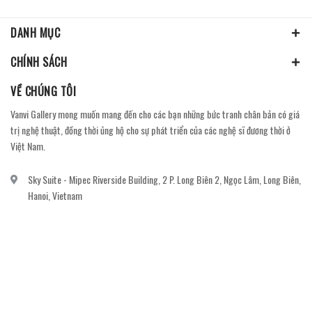
DANH MỤC
CHÍNH SÁCH
VỀ CHÚNG TÔI
Vanvi Gallery mong muốn mang đến cho các bạn những bức tranh chân bản có giá
trị nghệ thuật, đồng thời ủng hộ cho sự phát triển của các nghệ sĩ đương thời ở
Việt Nam.
Sky Suite - Mipec Riverside Building, 2 P. Long Biên 2, Ngọc Lâm, Long Biên,
Hanoi, Vietnam
vanvi.gallery@gmail.com
0906060689
DỊCH VỤ KHÁCH HÀNG