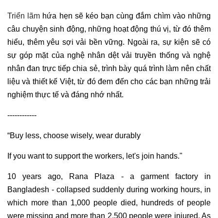
Triển lãm
hứa hẹn sẽ kéo bạn cùng đắm chìm vào những
câu chuyện sinh động, những hoạt động thú vị, từ đó thêm
hiểu, thêm yêu sợi vải bền vững. Ngoài ra, sự kiện sẽ có
sự góp mặt của nghệ nhân dệt vải truyền thống và nghệ
nhân đan trực tiếp chia sẻ, trình bày quá trình làm nên chất
liệu và thiết kế Việt, từ đó đem đến cho các bạn những trải
nghiệm thực tế và đáng nhớ nhất.
------------
“Buy less, choose wisely, wear durably
If you want to support the workers, let's join hands."
10 years ago, Rana Plaza - a garment factory in
Bangladesh - collapsed suddenly during working hours, in
which more than 1,000 people died, hundreds of people
were missing and more than 2,500 people were injured. As