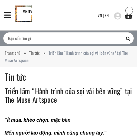
VN
|
EN
Trang chủ
Tin tức
Triển lãm “Hành trình của sợi vải bền vững” tại The
Muse Artspace
Tin tức
Triển lãm “Hành trình của sợi vải bền vững” tại
The Muse Artspace
“Ít mua, khéo chọn, mặc bền
Mến người lao động, mình cùng chung tay.”