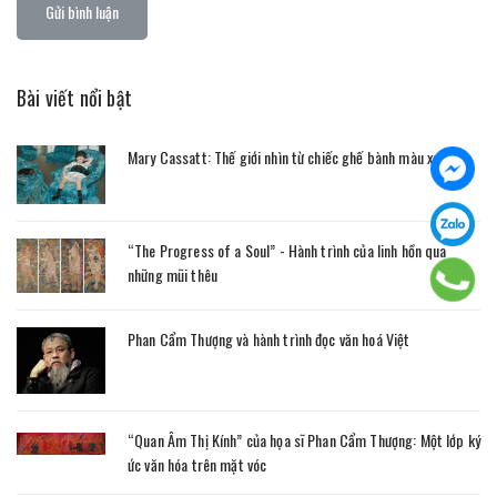
Gửi bình luận
Bài viết nổi bật
Mary Cassatt: Thế giới nhìn từ chiếc ghế bành màu xanh
“The Progress of a Soul” - Hành trình của linh hồn qua
những mũi thêu
Phan Cẩm Thượng và hành trình đọc văn hoá Việt
“Quan Âm Thị Kính” của họa sĩ Phan Cẩm Thượng: Một lớp ký
ức văn hóa trên mặt vóc