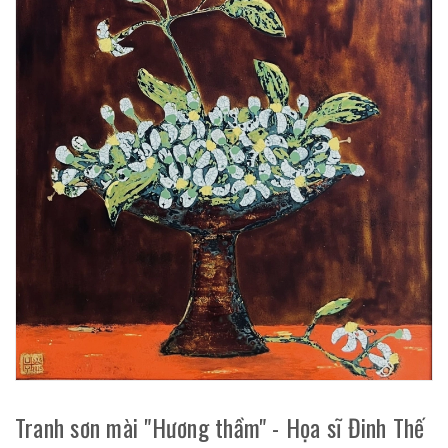
Tranh sơn mài "Hương thầm" - Họa sĩ Đinh Thế