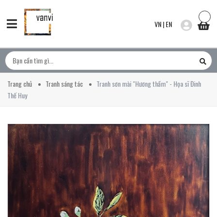
VN
|
EN
Trang chủ
Tranh sáng tác
Tranh sơn mài "Hương thầm" - Họa sĩ Đinh
Thế Huy