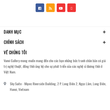
DANH MỤC
CHÍNH SÁCH
VỀ CHÚNG TÔI
Vanvi Gallery mong muốn mang đến cho các bạn những bức tranh chân bản có giá
trị nghệ thuật, đồng thời ủng hộ cho sự phát triển của các nghệ sĩ đương thời ở
Việt Nam.
Sky Suite - Mipec Riverside Building, 2 P. Long Biên 2, Ngọc Lâm, Long Biên,
Hanoi, Vietnam
vanvi.gallery@gmail.com
0906060689