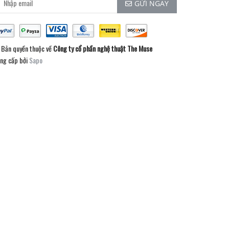
GỬI NGAY
Bản quyền thuộc về
Công ty cổ phần nghệ thuật The Muse
ng cấp bởi
Sapo