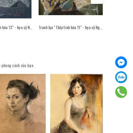
Tranh lụa "Thủy tinh hóa 13" - họa sỹ Nguyễn Văn Trinh
Tranh lụa "Thủy tinh hóa 11" - họa sỹ Nguyễn Văn Trinh
ên phong cách của bạn.