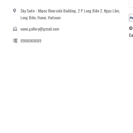
Sky Suite - Mipec Riverside Building, 2 P. Long Biên 2, Ngọc Lâm,
Long Biên, Hanoi, Vietnam
© 
vanvi.gallery@gmail.com
Cu
0906060689