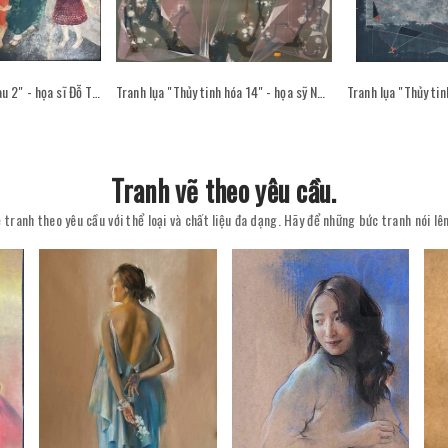
Tranh sơn mài "Sân sau 2" - họa sĩ Đỗ Thị Kim Đoan
Tranh lụa "Thủy tinh hóa 14" - họa sỹ Nguyễn Văn Trinh
Tranh vẽ theo yêu cầu.
 tranh theo yêu cầu với thể loại và chất liệu đa dạng. Hãy để những bức tranh nói l