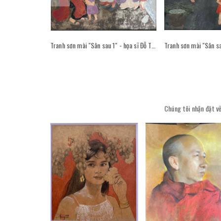
Tranh sơn mài "Sân sau 1" - họa sĩ Đỗ Thị Kim Đoan
Chúng tôi nhận đặt vẽ