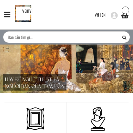
VN
|
EN