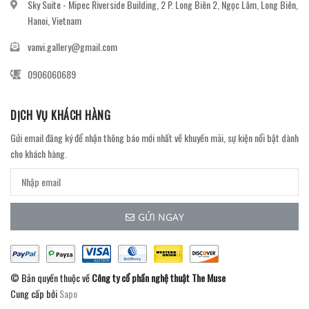
Sky Suite - Mipec Riverside Building, 2 P. Long Biên 2, Ngọc Lâm, Long Biên,
Hanoi, Vietnam
vanvi.gallery@gmail.com
0906060689
DỊCH VỤ KHÁCH HÀNG
Gửi email đăng ký để nhận thông báo mới nhất về khuyến mãi, sự kiện nổi bật dành
cho khách hàng.
GỬI NGAY
© Bản quyền thuộc về
Công ty cổ phần nghệ thuật The Muse
Cung cấp bởi
Sapo