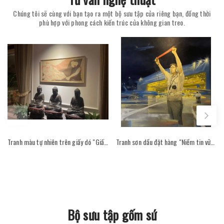
Chúng tôi sẽ cùng với bạn tạo ra một bộ sưu tập của riêng bạn, đồng thời
phù hợp với phong cách kiến trúc của không gian treo.
Tranh màu tự nhiên trên giấy dó "Giấc mơ trắng" - Hoạ sĩ Phan Cẩm Thượng trong không gian phòng khách
Tranh sơn dầu đặt hàng "Niềm tin vững bước - Hoạ sỹ Cao Thục"
Bộ sưu tập gốm sứ