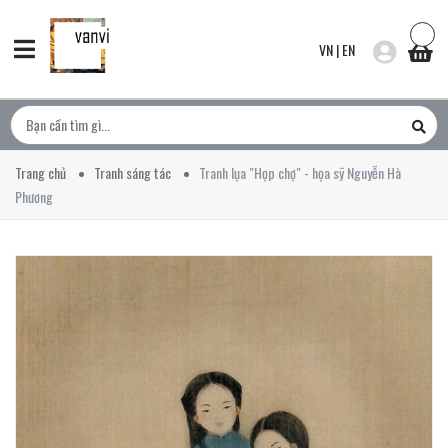
VN
|
EN
Trang chủ
Tranh sáng tác
Tranh lụa "Họp chợ" - họa sỹ Nguyễn Hà
Phương