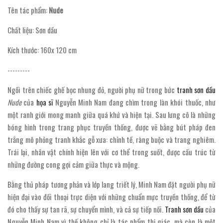
Tên tác phẩm:
Nude
Chất liệu: Sơn dầu
Kích thước: 160x 120 cm
---------
Ngồi trên chiếc ghế bọc nhung đỏ, người phụ nữ trong bức
tranh sơn dầu
Nude
của
họa sĩ
Nguyễn Minh Nam đang chìm trong làn khói thuốc, như
một ranh giới mong manh giữa quá khứ và hiện tại. Sau lưng cô là những
bóng hình trong trang phục truyền thống, được vẽ bằng bút pháp đen
trắng mô phỏng tranh khắc gỗ xưa: chỉnh tề, ràng buộc và trang nghiêm.
Trái lại, nhân vật chính hiện lên với cơ thể trong suốt, được cấu trúc từ
những đường cong gợi cảm giữa thực và mộng.
Bằng thủ pháp tương phản và lớp lang triết lý, Minh Nam đặt người phụ nữ
hiện đại vào đối thoại trực diện với những chuẩn mực truyền thống, để từ
đó cho thấy sự tan rã, sự chuyển mình, và cả sự tiếp nối.
Tranh sơn dầu
của
Nguyễn Minh Nam vì thế không chỉ là tác phẩm thị giác, mà còn là một