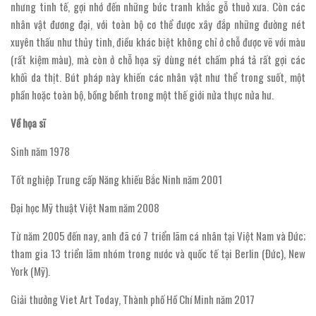
nhưng tinh tế, gợi nhớ đến những bức tranh khắc gỗ thuở xưa. Còn các
nhân vật đương đại, với toàn bộ cơ thể được xây đắp những đường nét
xuyên thấu như thủy tinh, điều khác biệt không chỉ ở chỗ được vẽ với màu
(rất kiệm màu), mà còn ở chỗ họa sỹ dùng nét chấm phá tả rất gợi các
khối da thịt. Bút pháp này khiến các nhân vật như thể trong suốt, một
phần hoặc toàn bộ, bồng bềnh trong một thế giới nửa thực nửa hư.
Về họa sĩ
Sinh năm 1978
Tốt nghiệp Trung cấp Năng khiếu Bắc Ninh năm 2001
Đại học Mỹ thuật Việt Nam năm 2008
Từ năm 2005 đến nay, anh đã có 7 triển lãm cá nhân tại Việt Nam và Đức;
tham gia 13 triển lãm nhóm trong nước và quốc tế tại Berlin (Đức), New
York (Mỹ).
Giải thưởng Viet Art Today, Thành phố Hồ Chí Minh năm 2017