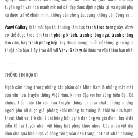
tuyên ngôn văn hoá mạnh mẽ: nơi cái đẹp được định nghĩa lại, và người phụ
nữ được trả về chính mình, không cần che giấu, cũng không cần đóng vai.
Vanvi Gallery
thân mời bạn tới thưởng lãm bức
tranh treo tường
này.
Nude
có thể được treo làm
tranh phòng khách
,
tranh phòng ngủ
,
tranh phòng
làm việc
, hay
tranh phòng bếp
, tuỳ thuộc mong muốn về không gian nghệ
thuật của bạn. Hãy trao đổi với
Vanvi Gallery
để được tư vấn thêm bạn nhé!
---------
THÔNG TIN HỌA SĨ
Mạch cảm hứng trong những tác phẩm của Minh Nam là những mất mát
của văn hoá truyền thống Việt Nam, khi va đập với làn sóng hiện đại. Có
những tiếc nuối khi văn hoá truyền thống bị phai nhạt, nhưng những
người phụ nữ được giải phóng khỏi những tư tưởng lỗi thời về đức hạnh,
thoát khỏi vai trò chỉ là cái bóng bên cạnh đàn ông và gia đình. Họa sĩ đã
diễn tả hai tuyến nhân vật bằng bút pháp khác nhau. Các nhân vật đại
diện cho quá khứ được vẽ bằng tông màu đen trắng, nét bút chân phương