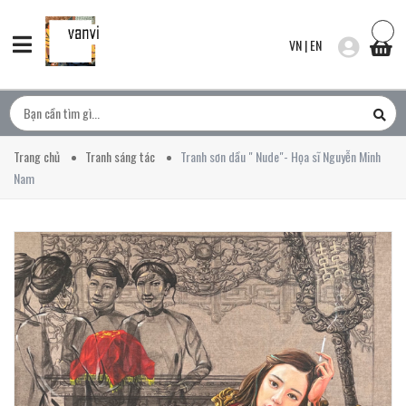
VN
|
EN
Trang chủ
Tranh sáng tác
Tranh sơn dầu " Nude"- Họa sĩ Nguyễn Minh
Nam