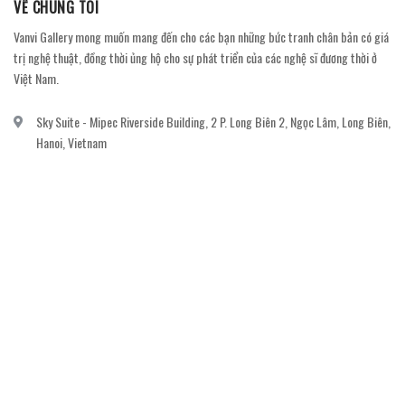
VỀ CHÚNG TÔI
Vanvi Gallery mong muốn mang đến cho các bạn những bức tranh chân bản có giá
trị nghệ thuật, đồng thời ủng hộ cho sự phát triển của các nghệ sĩ đương thời ở
Việt Nam.
Sky Suite - Mipec Riverside Building, 2 P. Long Biên 2, Ngọc Lâm, Long Biên,
Hanoi, Vietnam
vanvi.gallery@gmail.com
0906060689
DỊCH VỤ KHÁCH HÀNG
Gửi email đăng ký để nhận thông báo mới nhất về khuyến mãi, sự kiện nổi bật dành
cho khách hàng.
GỬI NGAY