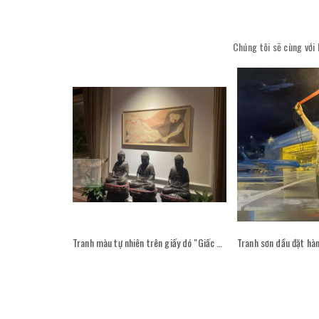
Chúng tôi sẽ cùng với 
Tranh màu tự nhiên trên giấy dó "Giấc mơ trắng" - Hoạ sĩ Phan Cẩm Thượng trong không gian phòng khách