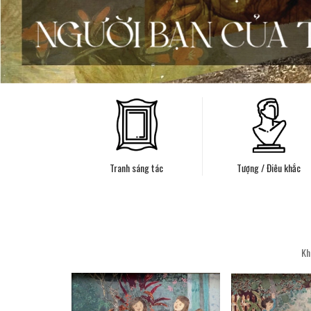
Tranh sáng tác
Tượng / Điêu khắc
Kh