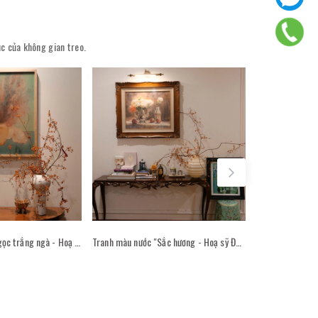
úc của không gian treo.
Tranh lụa "Trong ngọc trắng ngà - Hoạ sỹ Nguyễn Văn Trinh" trong không gian phòng khách
Tranh màu nước "Sắc hương - Hoạ sỹ Đoàn Cao Quốc" trong không gian phòng khách