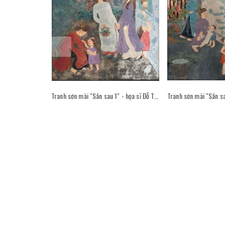
Tranh sơn mài "Sân sau 1" - họa sĩ Đỗ Thị Kim Đoan