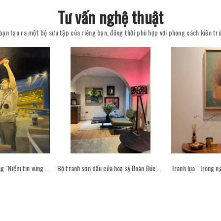
Tư vấn nghệ thuật
bạn tạo ra một bộ sưu tập của riêng bạn, đồng thời phù hợp với phong cách kiến tr
Tranh sơn dầu đặt hàng "Niềm tin vững bước - Hoạ sỹ Cao Thục"
Bộ tranh sơn dầu của hoạ sỹ Đoàn Đức Hùng trong không gian sống