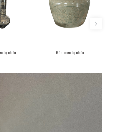
n tự nhiên
Gốm men tự nhiên
Gốm 