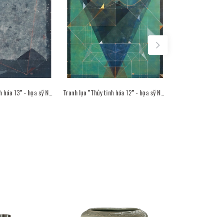
Tranh lụa "Thủy tinh hóa 13" - họa sỹ Nguyễn Văn Trinh
Tranh lụa "Thủy tinh hóa 12" - họa sỹ Nguyễn Văn Trinh