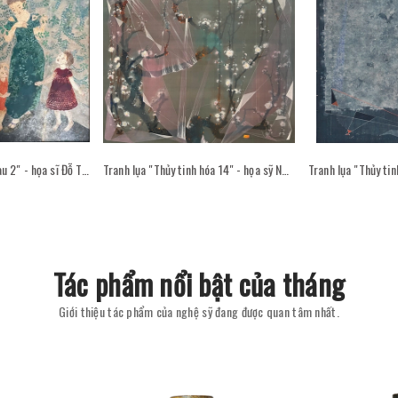
Tranh sơn mài "Sân sau 2" - họa sĩ Đỗ Thị Kim Đoan
Tranh lụa "Thủy tinh hóa 14" - họa sỹ Nguyễn Văn Trinh
Tác phẩm nổi bật của tháng
Giới thiệu tác phẩm của nghệ sỹ đang được quan tâm nhất.