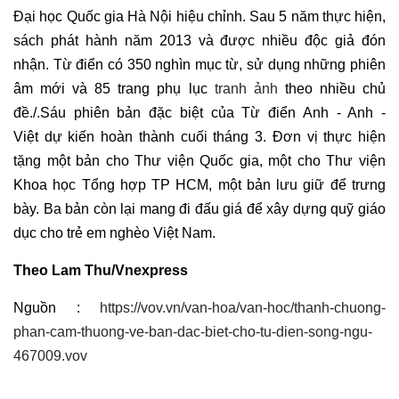
Đại học Quốc gia Hà Nội hiệu chỉnh. Sau 5 năm thực hiện,
sách phát hành năm 2013 và được nhiều độc giả đón
nhận. Từ điển có 350 nghìn mục từ, sử dụng những phiên
âm mới và 85 trang phụ lục
tranh ảnh
theo nhiều chủ
đề./.Sáu phiên bản đặc biệt của Từ điển Anh - Anh -
Việt dự kiến hoàn thành cuối tháng 3. Đơn vị thực hiện
tặng một bản cho Thư viện Quốc gia, một cho Thư viện
Khoa học Tổng hợp TP HCM, một bản lưu giữ để trưng
bày. Ba bản còn lại mang đi đấu giá để xây dựng quỹ giáo
dục cho trẻ em nghèo Việt Nam.
Theo Lam Thu/Vnexpress
Nguồn :
https://vov.vn/van-hoa/van-hoc/thanh-chuong-
phan-cam-thuong-ve-ban-dac-biet-cho-tu-dien-song-ngu-
467009.vov