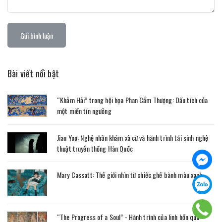
Gửi bình luận
Bài viết nổi bật
“Khảm Hải” trong hội họa Phan Cẩm Thượng: Dấu tích của
một miền tín ngưỡng
Jian Yoo: Nghệ nhân khảm xà cừ và hành trình tái sinh nghệ
thuật truyền thống Hàn Quốc
Mary Cassatt: Thế giới nhìn từ chiếc ghế bành màu xanh
“The Progress of a Soul” - Hành trình của linh hồn qua