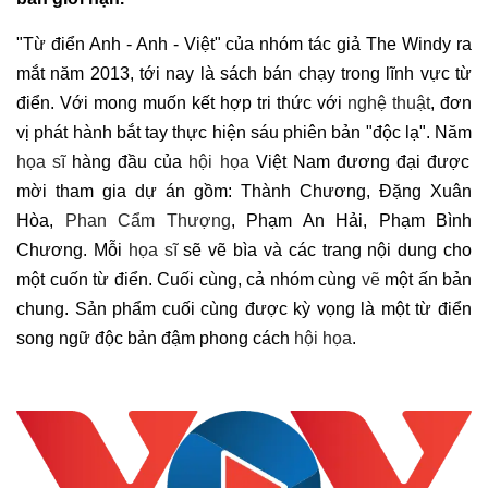
"Từ điển Anh - Anh - Việt" của nhóm tác giả The Windy ra
mắt năm 2013, tới nay là sách bán chạy trong lĩnh vực từ
điển. Với mong muốn kết hợp tri thức với
nghệ thuật
, đơn
vị phát hành bắt tay thực hiện sáu phiên bản "độc lạ". Năm
họa sĩ
hàng đầu của
hội họa
Việt Nam đương đại được
mời tham gia dự án gồm: Thành Chương, Đặng Xuân
Hòa,
Phan Cẩm Thượng
, Phạm An Hải, Phạm Bình
Chương. Mỗi
họa sĩ
sẽ vẽ bìa và các trang nội dung cho
một cuốn từ điển. Cuối cùng, cả nhóm cùng
vẽ
một ấn bản
chung. Sản phẩm cuối cùng được kỳ vọng là một từ điển
song ngữ độc bản đậm phong cách
hội họa
.