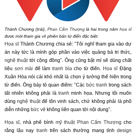
Thành Chương (trái),
Phan Cẩm Thượng
là hai trong năm
họa sĩ
được mời tham gia
vẽ
phiên bản từ điển đặc biệt.
Họa sĩ
Thành Chương chia sẻ: "Tôi nghĩ tham gia vào dự
án này tức là mình góp phần vào việc quảng bá tri thức,
nghệ thuật
tới cộng đồng". Ông cũng bật mí sẽ dùng chất
liệu
sơn mài
để làm
tranh bìa
cho từ điển.
Họa sĩ
Đặng
Xuân Hòa nói cái khó nhất là chọn ý tưởng thể hiện trong
từ điển. Ông bày tỏ quan điểm: "Các
bức tranh
trong sách
tất nhiên không phải là
tranh
minh họa. Nhưng tôi muốn
dùng
nghệ thuật
để tôn vinh sách, chứ không phải là phô
diễn những
bức vẽ
không liên quan tới nội dung".
Họa sĩ
, nhà phê bình
mỹ thuật
Phan Cẩm Thượng
cho
rằng lâu nay
tranh
trên sách thường mang tính
design