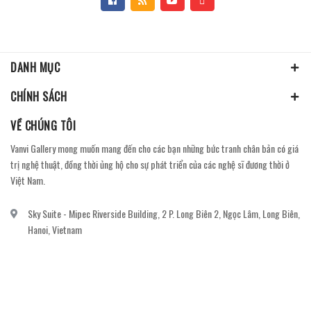
DANH MỤC
CHÍNH SÁCH
VỀ CHÚNG TÔI
Vanvi Gallery mong muốn mang đến cho các bạn những bức tranh chân bản có giá
trị nghệ thuật, đồng thời ủng hộ cho sự phát triển của các nghệ sĩ đương thời ở
Việt Nam.
Sky Suite - Mipec Riverside Building, 2 P. Long Biên 2, Ngọc Lâm, Long Biên,
Hanoi, Vietnam
vanvi.gallery@gmail.com
0906060689