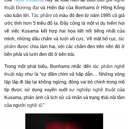
thuật Đương đại
và Hiện đại của Bonhams ở Hồng Kông
vào tuần tới.
Tác phẩm
có màu đỏ đen từ năm 1995 có giá
ước tính hơn 5 triệu đô la. Đây cũng là một ví dụ hiếm hoi
về việc Kusama kết hợp hai họa tiết nổi tiếng nhất của
mình, những dấu chấm và lưới vô cực. Về mặt bố cục,
tác
phẩm
được chia làm hai, với các chấm đen trên nền đỏ ở
bên phải và lưới đen đỏ ở bên trái.
Trong một phát biểu, Bonhams nhắc đến
tác phẩm nghệ
thuật
này như là “sự đắm chìm và hấp dẫn… Những vòng
lặp lặp đi lặp lại không ngừng, đóng vai trò chính trong mô
típ được sử dụng xuyên suốt
sự nghiệp nghệ thuật
của
Kusama, phản ánh cả lịch sử cá nhân và trạng thái nội tâm
của người
nghệ sĩ
.”