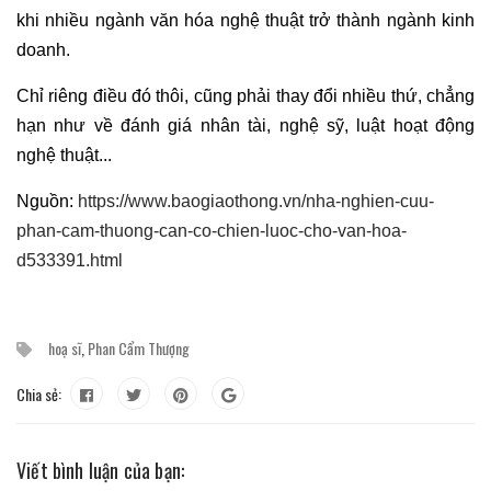
khi nhiều ngành văn hóa nghệ thuật trở thành ngành kinh
doanh.
Chỉ riêng điều đó thôi, cũng phải thay đổi nhiều thứ, chẳng
hạn như về đánh giá nhân tài, nghệ sỹ, luật hoạt động
nghệ thuật...
Nguồn:
https://www.baogiaothong.vn/nha-nghien-cuu-
phan-cam-thuong-can-co-chien-luoc-cho-van-hoa-
d533391.html
hoạ sĩ
,
Phan Cẩm Thượng
Chia sẻ:
Viết bình luận của bạn: