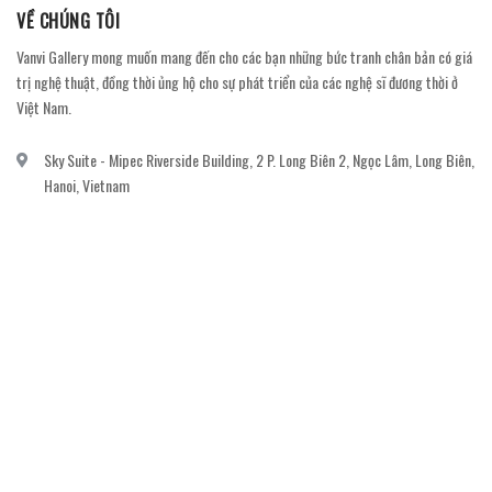
VỀ CHÚNG TÔI
Vanvi Gallery mong muốn mang đến cho các bạn những bức tranh chân bản có giá
trị nghệ thuật, đồng thời ủng hộ cho sự phát triển của các nghệ sĩ đương thời ở
Việt Nam.
Sky Suite - Mipec Riverside Building, 2 P. Long Biên 2, Ngọc Lâm, Long Biên,
Hanoi, Vietnam
vanvi.gallery@gmail.com
0906060689
DỊCH VỤ KHÁCH HÀNG
Gửi email đăng ký để nhận thông báo mới nhất về khuyến mãi, sự kiện nổi bật dành
cho khách hàng.