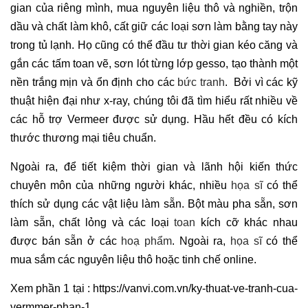
gian của riêng mình, mua nguyên liệu thô và nghiền, trộn
dầu và chất làm khô, cất giữ các loại sơn làm bằng tay này
trong tủ lạnh. Họ cũng có thể đầu tư thời gian kéo căng và
gắn các tấm toan vẽ, sơn lót từng lớp gesso, tạo thành một
nền trắng mịn và ổn định cho các
bức tranh
. Bởi vì các kỹ
thuật hiện đại như x-ray, chúng tôi đã tìm hiểu rất nhiều về
các hỗ trợ Vermeer được sử dụng. Hầu hết đều có kích
thước thương mại tiêu chuẩn.
Ngoài ra, để tiết kiệm thời gian và lãnh hội kiến ​​thức
chuyên môn của những người khác, nhiều
họa sĩ
có thể
thích sử dụng các vật liệu làm sẵn. Bột màu pha sẵn, sơn
làm sẵn, chất lỏng và các loại
toan
kích cỡ khác nhau
được bán sẵn ở các
hoạ phẩm
. Ngoài ra,
họa sĩ
có thể
mua sắm các nguyên liệu thô hoặc tinh chế online.
Xem phần 1 tại : https://vanvi.com.vn/ky-thuat-ve-tranh-cua-
vermmer-phan-1