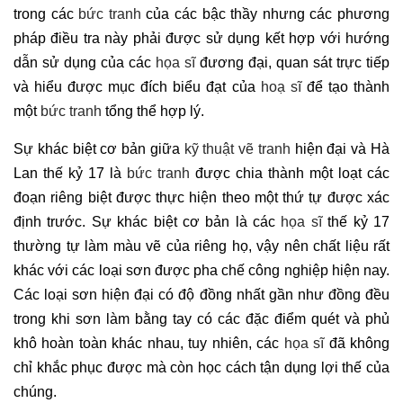
trong các
bức tranh
của các bậc thầy nhưng các phương
pháp điều tra này phải được sử dụng kết hợp với hướng
dẫn sử dụng của các
họa sĩ
đương đại, quan sát trực tiếp
và hiểu được mục đích biểu đạt của
hoạ sĩ
để tạo thành
một
bức tranh
tổng thể hợp lý.
Sự khác biệt cơ bản giữa
kỹ thuật vẽ tranh
hiện đại và Hà
Lan thế kỷ 17 là
bức tranh
được chia thành một loạt các
đoạn riêng biệt được thực hiện theo một thứ tự được xác
định trước. Sự khác biệt cơ bản là các
họa sĩ
thế kỷ 17
thường tự làm màu vẽ của riêng họ, vậy nên chất liệu rất
khác với các loại sơn được pha chế công nghiệp hiện nay.
Các loại sơn hiện đại có độ đồng nhất gần như đồng đều
trong khi sơn làm bằng tay có các đặc điểm quét và phủ
khô hoàn toàn khác nhau, tuy nhiên, các
họa sĩ
đã không
chỉ khắc phục được mà còn học cách tận dụng lợi thế của
chúng.