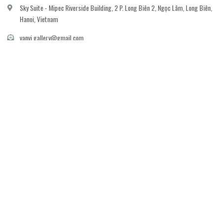
Sky Suite - Mipec Riverside Building, 2 P. Long Biên 2, Ngọc Lâm, Long Biên,
Hanoi, Vietnam
vanvi.gallery@gmail.com
0906060689
DỊCH VỤ KHÁCH HÀNG
Gửi email đăng ký để nhận thông báo mới nhất về khuyến mãi, sự kiện nổi bật dành
cho khách hàng.
GỬI NGAY
© Bản quyền thuộc về
Công ty cổ phần nghệ thuật The Muse
Cung cấp bởi
Sapo