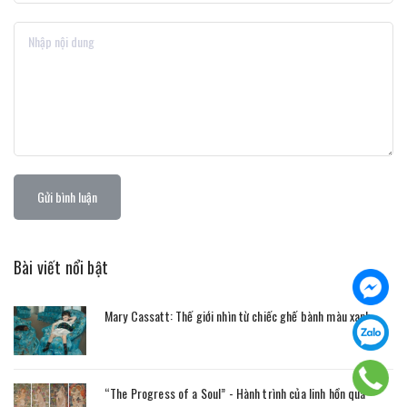
Gửi bình luận
Bài viết nổi bật
Mary Cassatt: Thế giới nhìn từ chiếc ghế bành màu xanh
“The Progress of a Soul” - Hành trình của linh hồn qua