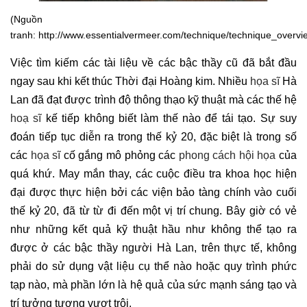
(Nguồn
tranh: http://www.essentialvermeer.com/technique/technique_overvi
Việc tìm kiếm các tài liệu về các bậc thầy cũ đã bắt đầu
ngay sau khi kết thúc Thời đại Hoàng kim. Nhiều
họa sĩ
Hà
Lan đã đạt được trình độ thông thạo kỹ thuật mà các thế hệ
hoạ sĩ
kế tiếp không biết làm thế nào để tái tạo. Sự suy
đoán tiếp tục diễn ra trong thế kỷ 20, đặc biệt là trong số
các
họa sĩ
cố gắng mô phỏng các
phong cách hội họa
của
quá khứ. May mắn thay, các cuộc điều tra khoa học hiện
đại được thực hiện bởi các viện bảo tàng chính vào cuối
thế kỷ 20, đã từ từ đi đến một vị trí chung. Bây giờ có vẻ
như những kết quả kỹ thuật hầu như không thể tạo ra
được ở các bậc thầy người Hà Lan, trên thực tế, không
phải do sử dụng vật liệu cụ thể nào hoặc quy trình phức
tạp nào, mà phần lớn là hệ quả của sức mạnh sáng tạo và
trí tưởng tượng vượt trội.