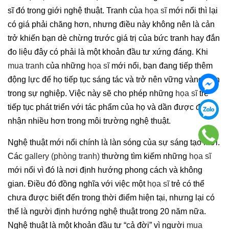
sĩ đó trong giới nghệ thuật. Tranh của
họa sĩ
mới nổi thì lại
có giá phải chăng hơn, nhưng điều này không nên là cản
trở khiến bạn dè chừng trước giá trị của bức tranh hay đắn
đo liệu đây có phải là một khoản đầu tư xứng đáng. Khi
mua tranh
của những
họa sĩ
mới nổi, bạn đang tiếp thêm
động lực để họ tiếp tục sáng tác và trở nên vững vàng hơn
trong sự nghiệp. Việc này sẽ cho phép những
họa sĩ
trẻ
tiếp tục phát triển với tác phẩm của họ và dần được đón
nhận nhiều hơn trong môi trường nghệ thuật.
Nghệ thuật mới nổi chính là làn sóng của sự sáng tạo mới.
Các
gallery (phòng tranh)
thường tìm kiếm những
họa sĩ
mới nổi vì đó là nơi định hướng phong cách và không
gian. Điều đó đồng nghĩa với việc một
họa sĩ
trẻ có thể
chưa được biết đến trong thời điểm hiện tại, nhưng lại có
thể là người định hướng nghệ thuật trong 20 năm nữa.
Nghệ thuật là một khoản đầu tư “cả đời” vì người
mua