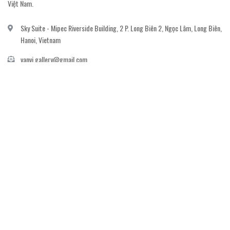
Việt Nam.
Sky Suite - Mipec Riverside Building, 2 P. Long Biên 2, Ngọc Lâm, Long Biên,
Hanoi, Vietnam
vanvi.gallery@gmail.com
0906060689
DỊCH VỤ KHÁCH HÀNG
Gửi email đăng ký để nhận thông báo mới nhất về khuyến mãi, sự kiện nổi bật dành
cho khách hàng.
GỬI NGAY