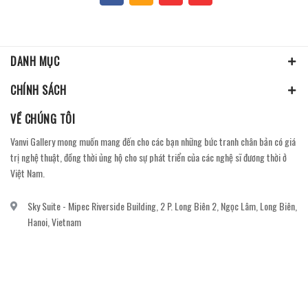
DANH MỤC
CHÍNH SÁCH
VỀ CHÚNG TÔI
Vanvi Gallery mong muốn mang đến cho các bạn những bức tranh chân bản có giá
trị nghệ thuật, đồng thời ủng hộ cho sự phát triển của các nghệ sĩ đương thời ở
Việt Nam.
Sky Suite - Mipec Riverside Building, 2 P. Long Biên 2, Ngọc Lâm, Long Biên,
Hanoi, Vietnam
vanvi.gallery@gmail.com
0906060689