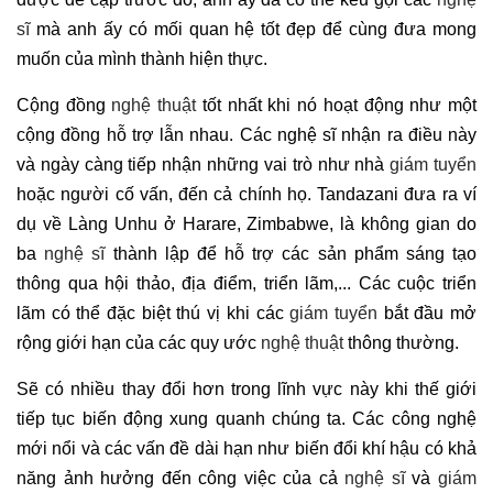
sĩ
mà anh ấy có mối quan hệ tốt đẹp để cùng đưa mong
muốn của mình thành hiện thực.
Cộng đồng
nghệ thuật
tốt nhất khi nó hoạt động như một
cộng đồng hỗ trợ lẫn nhau. Các nghệ sĩ nhận ra điều này
và ngày càng tiếp nhận những vai trò như nhà
giám tuyển
hoặc người cố vấn, đến cả chính họ. Tandazani đưa ra ví
dụ về Làng Unhu ở Harare, Zimbabwe, là không gian do
ba
nghệ sĩ
thành lập để hỗ trợ các sản phẩm sáng tạo
thông qua hội thảo, địa điểm, triển lãm,... Các cuộc triển
lãm có thể đặc biệt thú vị khi các
giám tuyển
bắt đầu mở
rộng giới hạn của các quy ước
nghệ thuật
thông thường.
Sẽ có nhiều thay đổi hơn trong lĩnh vực này khi thế giới
tiếp tục biến động xung quanh chúng ta. Các công nghệ
mới nổi và các vấn đề dài hạn như biến đổi khí hậu có khả
năng ảnh hưởng đến công việc của cả
nghệ sĩ
và
giám