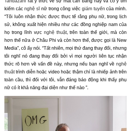
Tandazani
rất ý thức về sự mất cân bằng này và cố ý tìm
kiếm các
nghệ sĩ
nữ trong công việc
giám tuyển
của mình.
“Tôi luôn nhận thức được thực tế rằng phụ nữ, trong lịch
sử, không xuất hiện nhiều như các đồng nghiệp nam của
họ trong lĩnh vực
nghệ thuật
, trên toàn thế giới, mà còn
hơn thế nữa ở Châu Phi và còn hơn thế, được gọi là New
Media”, cô ấy nói. “Tất nhiên, mọi thứ đang thay đổi, nhưng
tôi nghĩ nó đang thay đổi bởi vì mọi người liên tục nhận
thức rõ hơn về vấn đề này, nhưng nếu bạn nghĩ về
nghệ
thuật
trình diễn hoặc video hoặc thậm chí là nhiếp ảnh trên
toàn cầu, thì đối với tôi, vẫn đáng báo động khi thấy phụ
nữ có ít khả năng đại diện như thế nào ”.