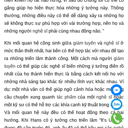
hiện khiến họ rất hào hứng, vì sau đó chúng tôi có thể cố
gắng giúp họ hiện thực hóa những ý tưởng này. Thông
thường, những điều này có thể dễ dàng xảy ra những họ
sẽ không thực sự phù hợp với vài trường hợp, nên họ và
những người
nghệ sĩ
phải cùng nhau động não. ”
Khi mối quan hệ cộng sinh giữa
giám tuyển
và
nghệ sĩ
ở
mức thân thiết nhất, hai bên có thể hợp tác với nhau để tạo
ra những triển lãm thành công. Một cách mà người
giám
tuyển
có thể giúp các nghệ sĩ biến những ý tưởng điên rồ
nhất của họ thành hiện thực là bằng cách kết nối họ với
những nhà sáng tạo khác từ nhiều lĩnh vực khác nhau. Ví
dụ: một nhà văn có thể giúp ngữ cảnh hóa hoặc mở rộng
câu chuyện xung quanh
tác phẩm
của một
nghệ sĩ
hoặc
một kỹ sư có thể hỗ trợ các khía cạnh kỹ thuật trong dự án.
Và mối quan hệ này đều có thể hoạt động theo cả hai
hướng. Khi Hans có ý tưởng cho triển lãm “It’s Urgent”
được đề cập trước đó, anh ấy đã có thể kêu gọi các
nghệ