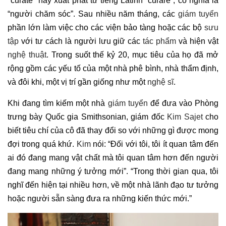
"curate" này xuất phát từ tiếng Latinh “curare”, có nghĩa là
“người chăm sóc”. Sau nhiều năm tháng, các
giám tuyển
phần lớn làm việc cho các viện bảo tàng hoặc các bộ
sưu
tập
với tư cách là người lưu giữ các
tác phẩm
và hiện vật
nghệ thuật
. Trong suốt thế kỷ 20, mục tiêu của họ đã mở
rộng gồm các yếu tố của một nhà phê bình, nhà thẩm định,
và đôi khi, một vị trí gần giống như một
nghệ sĩ
.
Khi đang tìm kiếm một nhà
giám tuyển
để đưa vào Phòng
trưng bày Quốc gia Smithsonian, giám đốc
Kim Sajet
cho
biết tiêu chí của cô đã thay đổi so với những gì được mong
đợi trong quá khứ.
Kim
nói: “Đối với tôi, tôi ít quan tâm đến
ai đó đang mang vật chất mà tôi quan tâm hơn đến người
đang mang những ý tưởng mới”. “Trong thời gian qua, tôi
nghĩ đến hiện tại nhiều hơn, về một nhà lãnh đạo tư tưởng
hoặc người sẵn sàng đưa ra những kiến ​​thức mới.”