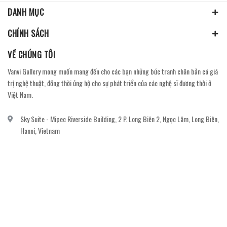
DANH MỤC
CHÍNH SÁCH
VỀ CHÚNG TÔI
Vanvi Gallery mong muốn mang đến cho các bạn những bức tranh chân bản có giá
trị nghệ thuật, đồng thời ủng hộ cho sự phát triển của các nghệ sĩ đương thời ở
Việt Nam.
Sky Suite - Mipec Riverside Building, 2 P. Long Biên 2, Ngọc Lâm, Long Biên,
Hanoi, Vietnam
vanvi.gallery@gmail.com
0906060689
DỊCH VỤ KHÁCH HÀNG
Gửi email đăng ký để nhận thông báo mới nhất về khuyến mãi, sự kiện nổi bật dành