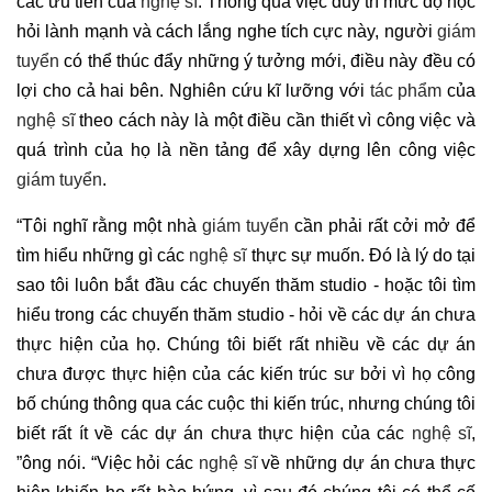
các ưu tiên của
nghệ sĩ
. Thông qua việc duy trì mức độ học
hỏi lành mạnh và cách lắng nghe tích cực này, người
giám
tuyển
có thể thúc đẩy những ý tưởng mới, điều này đều có
lợi cho cả hai bên. Nghiên cứu kĩ lưỡng với
tác phẩm
của
nghệ sĩ
theo cách này là một điều cần thiết vì công việc và
quá trình của họ là nền tảng để xây dựng lên công việc
giám tuyển
.
“Tôi nghĩ rằng một nhà
giám tuyển
cần phải rất cởi mở để
tìm hiểu những gì các
nghệ sĩ
thực sự muốn. Đó là lý do tại
sao tôi luôn bắt đầu các chuyến thăm studio - hoặc tôi tìm
hiểu trong các chuyến thăm studio - hỏi về các dự án chưa
thực hiện của họ. Chúng tôi biết rất nhiều về các dự án
chưa được thực hiện của các kiến ​​trúc sư bởi vì họ công
bố chúng thông qua các cuộc thi kiến ​​trúc, nhưng chúng tôi
biết rất ít về các dự án chưa thực hiện của các
nghệ sĩ
,
”ông nói. “Việc hỏi các
nghệ sĩ
về những dự án chưa thực