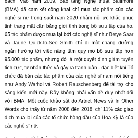
bách. Vào năm 2019, Bảo tàng Nghệ thuật Baltimore
(BMA) đã cam kết công khai chỉ mua
tác phẩm
của các
nghệ sĩ
nữ trong suốt năm 2020 nhằm nỗ lực khắc phục
tình trạng mất cân bằng giới tính trong
bộ sưu tập
của họ.
65
tác phẩm
được mua lại bởi các
nghệ sĩ
như
Betye Saar
và
Jaune Quick-to-See Smith
chỉ đi một chặng đường
ngắn hướng tới việc nâng tầm quy mô bộ sưu tập hơn
95.000
tác phẩm
, nhưng đó là một quyết định
giám tuyển
tích cực, tự nhận thức và gây ra tranh luận - đặc biệt khi Tổ
chức đã bán các
tác phẩm
của các
nghệ sĩ
nam nổi tiếng
như
Andy Warhol
và
Robert Rauschenberg
để tài trợ cho
sáng kiến mới này. Đây không phải vấn đề duy nhất đối
với BMA. Một cuộc khảo sát do Artnet News và In Other
Words cho thấy từ năm 2008 đến 2018, chỉ 11% các giao
dịch mua lại của các tổ chức hàng đầu của Hoa Kỳ là của
các
nghệ sĩ
nữ.