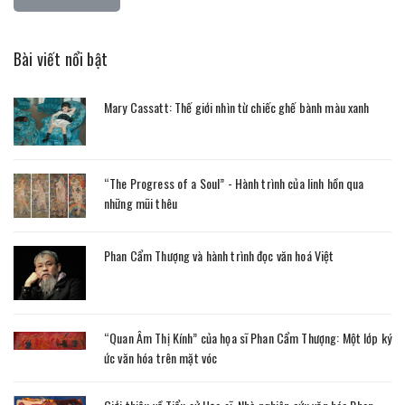
Bài viết nổi bật
Mary Cassatt: Thế giới nhìn từ chiếc ghế bành màu xanh
“The Progress of a Soul” - Hành trình của linh hồn qua
những mũi thêu
Phan Cẩm Thượng và hành trình đọc văn hoá Việt
“Quan Âm Thị Kính” của họa sĩ Phan Cẩm Thượng: Một lớp ký
ức văn hóa trên mặt vóc