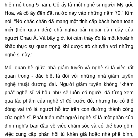
hiện nó trong 5 năm. Cô ấy là một
nghệ sĩ
người Mỹ gốc
Hoa, và cô ấy đến đất nước này vào những năm 70,” Kim
nói. “Nó chắc chắn đã mang một tính cấp bách hoàn toàn
mới (liên quan đến) chủ nghĩa bài ngoại gần đây của
người Châu Á. Và bây giờ, tôi cảm thấy đó là một khoảnh
khắc thực sự quan trọng khi được trò chuyện với những
nghệ sĩ
này.”
Mối quan hệ giữa nhà
giám tuyển
và
nghệ sĩ
là việc rất
quan trọng - đặc biệt là đối với những nhà
giám tuyển
nghệ thuật đương đại
. Người
giám tuyển
không “khám
phá” nghệ sĩ, vì hầu như sẽ luôn có người đã từng xem
qua
tác phẩm
của
nghệ sĩ
đó trước đó, nhưng họ có thể
đóng vai trò là người hỗ trợ trên con đường thành công
của nghệ sĩ. Phát triển một người
nghệ sĩ
là một phần của
định nghĩa ban đầu về việc chăm sóc và có thể bao gồm
việc cung cấp phản hồi từ khán giả hoặc nhà phê bình,