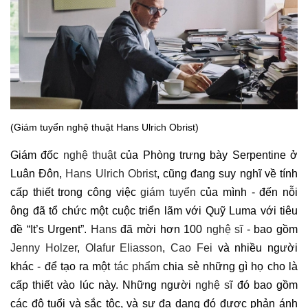
(Giám tuyển nghệ thuật Hans Ulrich Obrist)
Giám đốc
nghệ thuật
của Phòng trưng bày Serpentine ở
Luân Đôn,
Hans Ulrich Obrist
, cũng đang suy nghĩ về tính
cấp thiết trong công việc
giám tuyển
của mình - đến nỗi
ông đã tổ chức một cuộc triển lãm với Quỹ Luma với tiêu
đề “It’s Urgent”.
Hans
đã mời hơn 100
nghệ sĩ
- bao gồm
Jenny Holzer
,
Olafur Eliasson
,
Cao Fei
và nhiều người
khác - để tạo ra một
tác phẩm
chia sẻ những gì họ cho là
cấp thiết vào lúc này. Những người
nghệ sĩ
đó bao gồm
các độ tuổi và sắc tộc, và sự đa dạng đó được phản ánh