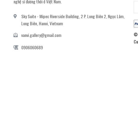
nghệ sĩ đương thời ở Việt Nam.
Sky Suite - Mipec Riverside Building, 2 P. Long Biên 2, Ngọc Lâm,
Long Biên, Hanoi, Vietnam
© 
vanvi.gallery@gmail.com
Cu
0906060689