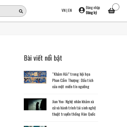
Đăng nhập
VN
|
EN
Đăng ký
Bài viết nổi bật
“Khảm Hải” trong hội họa
Phan Cẩm Thượng: Dấu tích
của một miền tín ngưỡng
Jian Yoo: Nghệ nhân khảm xà
cừ và hành trình tái sinh nghệ
thuật truyền thống Hàn Quốc