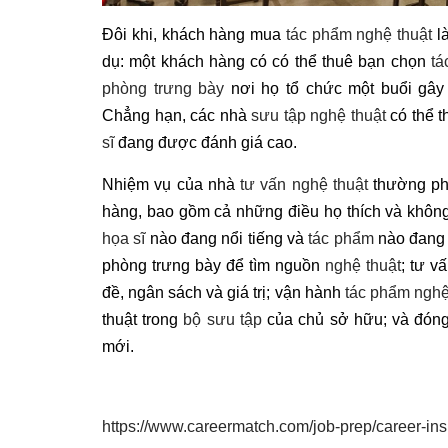
Đôi khi, khách hàng mua
tác phẩm nghệ thuật
là
dụ: một khách hàng có có thể thuê bạn chọn
tá
phòng trưng bày
nơi họ tổ chức một buổi gây 
Chẳng hạn, các nhà
sưu tập nghệ thuật
có thể t
sĩ
đang được đánh giá cao.
Nhiệm vụ của nhà
tư vấn nghệ thuật
thường phả
hàng, bao gồm cả những điều họ thích và không
họa sĩ
nào đang nổi tiếng và
tác phẩm
nào đang 
phòng trưng bày để tìm nguồn
nghệ thuật
; tư v
đề, ngân sách và giá trị; vận hành
tác phẩm nghệ
thuật trong
bộ sưu tập
của chủ sở hữu; và đóng
mới.
https://www.careermatch.com/job-prep/career-insig