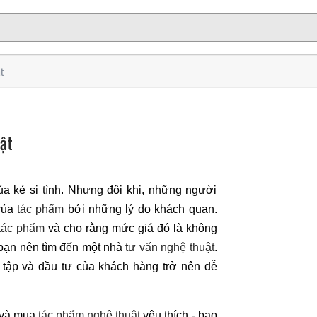
ật
ật
a kẻ si tình. Nhưng đôi khi, những người
 của
tác phẩm
bởi những lý do khách quan.
tác phẩm
và cho rằng mức giá đó là không
 bạn nên tìm đến một nhà
tư vấn nghệ thuật
.
 tập và đầu tư của khách hàng trở nên dễ
 và mua
tác phẩm nghệ thuật
yêu thích - bao