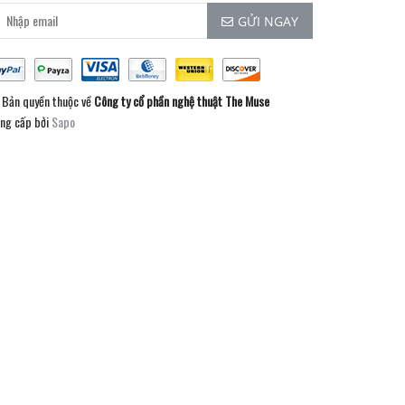
GỬI NGAY
Bản quyền thuộc về
Công ty cổ phần nghệ thuật The Muse
ng cấp bởi
Sapo