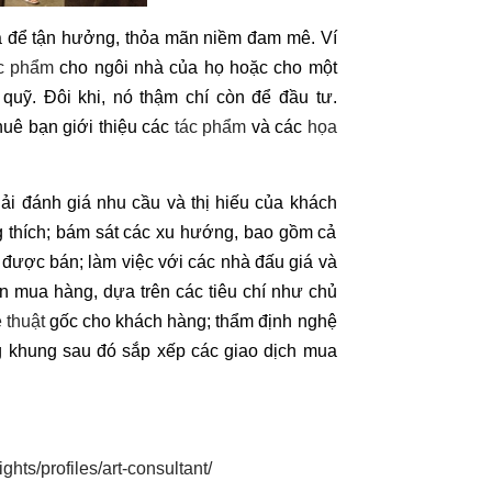
 để tận hưởng, thỏa mãn niềm đam mê. Ví
c phẩm
cho ngôi nhà của họ hoặc cho một
quỹ. Đôi khi, nó thậm chí còn để đầu tư.
huê bạn giới thiệu các
tác phẩm
và các
họa
i đánh giá nhu cầu và thị hiếu của khách
 thích; bám sát các xu hướng, bao gồm cả
được bán; làm việc với các nhà đấu giá và
ấn mua hàng, dựa trên các tiêu chí như chủ
 thuật
gốc cho khách hàng; thẩm định nghệ
 khung sau đó sắp xếp các giao dịch mua
hts/profiles/art-consultant/