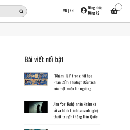
Đăng nhập
VN
|
EN
Đăng ký
Bài viết nổi bật
“Khảm Hải” trong hội họa
Phan Cẩm Thượng: Dấu tích
của một miền tín ngưỡng
Jian Yoo: Nghệ nhân khảm xà
cừ và hành trình tái sinh nghệ
thuật truyền thống Hàn Quốc