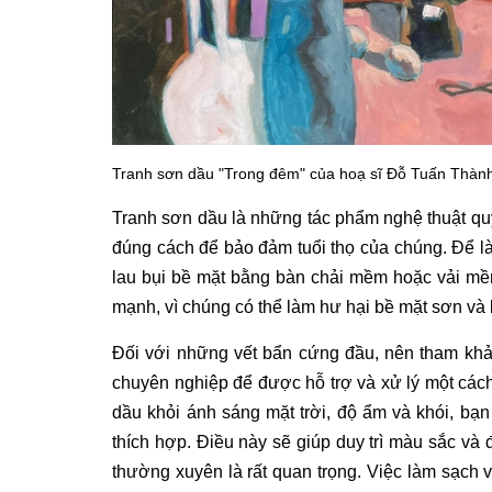
Tranh sơn dầu "Trong đêm" của hoạ sĩ Đỗ Tuấn Thàn
Tranh sơn dầu
là những
tác phẩm nghệ thuật
qu
đúng cách để bảo đảm tuổi thọ của chúng. Để 
lau bụi bề mặt bằng bàn chải mềm hoặc vải mề
mạnh, vì chúng có thể làm hư hại bề mặt sơn và l
Đối với những vết bẩn cứng đầu, nên tham kh
chuyên nghiệp để được hỗ trợ và xử lý một các
dầu
khỏi ánh sáng mặt trời, độ ẩm và khói, bạ
thích hợp. Điều này sẽ giúp duy trì màu sắc và đ
thường xuyên là rất quan trọng. Việc làm sạch 