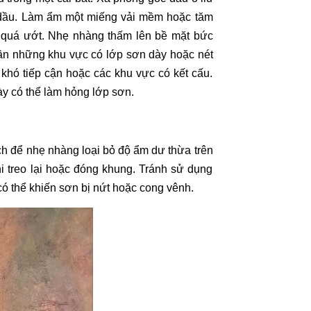
dầu
. Làm ẩm một miếng vải mềm hoặc tăm
 quá ướt. Nhẹ nhàng thấm lên bề mặt bức
 gần những khu vực có lớp sơn dày hoặc nét
hó tiếp cận hoặc các khu vực có kết cấu.
ày có thể làm hỏng lớp sơn.
ch để nhẹ nhàng loại bỏ độ ẩm dư thừa trên
i treo lại hoặc đóng khung. Tránh sử dụng
có thể khiến sơn bị nứt hoặc cong vênh.