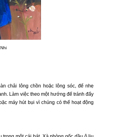
 Nhi
n chải lông chồn hoặc lông sóc, để nhẹ
anh. Làm việc theo một hướng để tránh đẩy
oặc máy hút bụi vì chúng có thể hoạt động
 trong một cái bát. Xà phòng gốc dầu ô liu