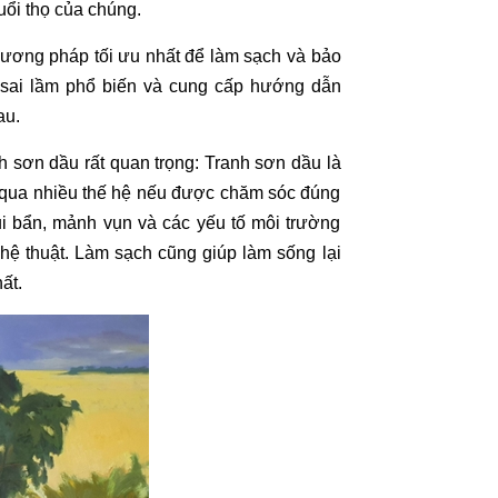
tuổi thọ của chúng.
hương pháp tối ưu nhất để làm sạch và bảo
 sai lầm phổ biến và cung cấp hướng dẫn
au.
nh sơn dầu
rất quan trọng:
Tranh sơn dầu
là
p qua nhiều thế hệ nếu được chăm sóc đúng
i bẩn, mảnh vụn và các yếu tố môi trường
hệ thuật
. Làm sạch cũng giúp làm sống lại
ất.