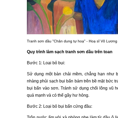
Tranh sơn dầu "Chân dung tự hoạ" - Hoạ sĩ Võ Lương
Quy trình làm sạch tranh sơn dầu trên toan
Bước 1: Loại bỏ bụi:
Sử dụng một bàn chải mềm, chẳng hạn như bà
nhàng phủi sạch bụi bẩn bám trên bề mặt bức tr
bụi bẩn vào sơn. Tránh sử dụng chổi lông vũ h
quá mạnh và có thể gây hư hỏng.
Bước 2: Loại bỏ bụi bẩn cứng đầu:
Trộn nước ấm với xà phòng nhẹ làm từ dầu ô liu