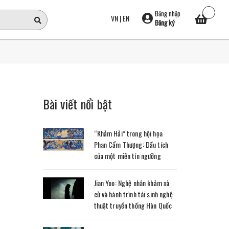
Đăng nhập
VN
|
EN
Đăng ký
Bài viết nổi bật
“Khảm Hải” trong hội họa
Phan Cẩm Thượng: Dấu tích
của một miền tín ngưỡng
Jian Yoo: Nghệ nhân khảm xà
cừ và hành trình tái sinh nghệ
thuật truyền thống Hàn Quốc