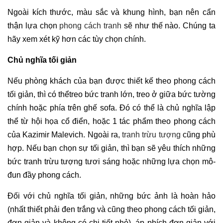
Ngoài kích thước, màu sắc và khung hình, bạn nên cẩn
thận lựa chọn
phong cách tranh
sẽ như thế nào. Chúng ta
hãy xem xét kỹ hơn các tùy chọn chính.
Chủ nghĩa tối giản
Nếu phòng khách của bạn được thiết kế theo phong cách
tối giản, thì có thểtreo bức tranh lớn, treo ở giữa bức tường
chính hoặc phía trên ghế sofa. Đó có thể là chủ nghĩa lập
thể từ hội họa cổ điển, hoặc 1 tác phẩm theo phong cách
của Kazimir Malevich. Ngoài ra,
tranh trừu tượng
cũng phù
hợp. Nếu bạn chọn sự tối giản, thì bạn sẽ yêu thích những
bức tranh trừu tượng tươi sáng hoặc những lựa chọn mô-
đun đầy phong cách.
Đối với chủ nghĩa tối giản, những bức ảnh là hoàn hảo
(nhất thiết phải đen trắng và cũng theo phong cách tối giản,
đơn giản và không có chi tiết nhỏ), áp phích đơn giản với