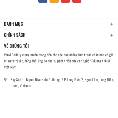
DANH MỤC
CHÍNH SÁCH
VỀ CHÚNG TÔI
Vanvi Gallery mong muốn mang đến cho các bạn những bức tranh chân bản có giá
trị nghệ thuật, đồng thời ủng hộ cho sự phát triển của các nghệ sĩ đương thời ở
Việt Nam.
Sky Suite - Mipec Riverside Building, 2 P. Long Biên 2, Ngọc Lâm, Long Biên,
Hanoi, Vietnam
vanvi.gallery@gmail.com
0906060689