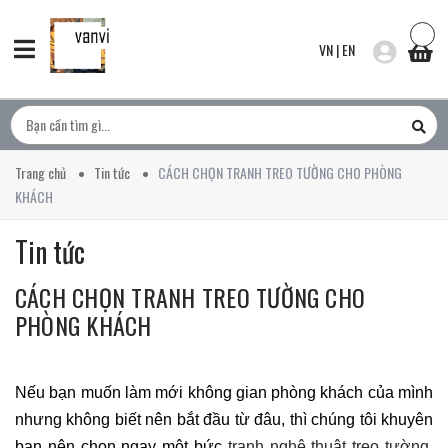
VN
|
EN
Trang chủ
Tin tức
CÁCH CHỌN TRANH TREO TƯỜNG CHO PHÒNG
KHÁCH
Tin tức
CÁCH CHỌN TRANH TREO TƯỜNG CHO
PHÒNG KHÁCH
Nếu bạn muốn làm mới không gian phòng khách của mình
nhưng không biết nên bắt đầu từ đâu, thì chúng tôi khuyên
bạn nên chọn ngay một bức
tranh nghệ thuật treo tường
.