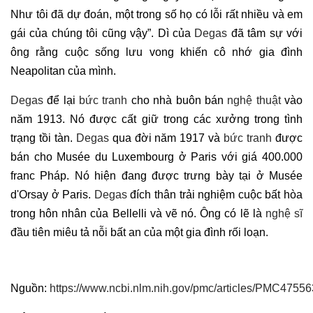
Như tôi đã dự đoán, một trong số họ có lỗi rất nhiều và em
gái của chúng tôi cũng vậy”. Dì của
Degas
đã tâm sự với
ông rằng cuộc sống lưu vong khiến cô nhớ gia đình
Neapolitan của mình.
Degas
để lại
bức tranh
cho nhà buôn bán
nghệ thuật
vào
năm 1913. Nó được cất giữ trong các xưởng trong tình
trạng tồi tàn.
Degas
qua đời năm 1917 và
bức tranh
được
bán cho Musée du Luxembourg ở Paris với giá 400.000
franc Pháp. Nó hiện đang được trưng bày tại ở Musée
d'Orsay ở Paris.
Degas
đích thân trải nghiệm cuộc bất hòa
trong hôn nhân của Bellelli và vẽ nó. Ông có lẽ là
nghệ sĩ
đầu tiên miêu tả nỗi bất an của một gia đình rối loạn.
Nguồn:
https://www.ncbi.nlm.nih.gov/pmc/articles/PMC47556