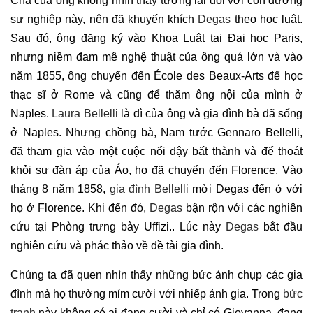
Cha của ông không nhìn thấy tương lai đối với con đường
sự nghiệp này, nên đã khuyến khích
Degas
theo học luật.
Sau đó, ông đăng ký vào Khoa Luật tại Đại học Paris,
nhưng niềm đam mê nghệ thuật của ông quá lớn và vào
năm 1855, ông chuyển đến École des Beaux-Arts để học
thạc sĩ ở Rome và cũng để thăm ông nội của mình ở
Naples.
Laura Bellelli
là dì của ông và gia đình bà đã sống
ở Naples. Nhưng chồng bà, Nam tước Gennaro Bellelli,
đã tham gia vào một cuộc nổi dậy bất thành và để thoát
khỏi sự đàn áp của Áo, họ đã chuyển đến Florence. Vào
tháng 8 năm 1858,
gia đình Bellelli
mời Degas đến ở với
họ ở Florence. Khi đến đó,
Degas
bận rộn với các nghiên
cứu tại Phòng trưng bày Uffizi.. Lúc này
Degas
bắt đầu
nghiên cứu và phác thảo về đề tài gia đình.
Chúng ta đã quen nhìn thấy những bức ảnh chụp các gia
đình mà họ thường mỉm cười với nhiếp ảnh gia. Trong
bức
tranh
này không có ai đang cười và chỉ có Giovanna, đang