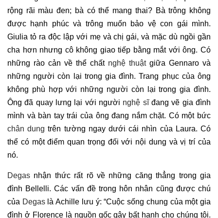
rộng rãi màu đen; bà có thể mang thai? Bà trông không
được hạnh phúc và trông muốn bảo vệ con gái mình.
Giulia tỏ ra độc lập với mẹ và chị gái, và mặc dù ngồi gần
cha hơn nhưng cô không giao tiếp bằng mắt với ông. Có
những rào cản về thể chất
nghệ thuật
giữa Gennaro và
những người còn lại trong gia đình. Trang phục của ông
không phù hợp với những người còn lại trong gia đình.
Ông đã quay lưng lại với người
nghệ sĩ
đang vẽ gia đình
mình và bàn tay trái của ông đang nắm chặt. Có một bức
chân dung
trên tường ngay dưới cái nhìn của Laura. Có
thể có một điểm quan trọng đối với nội dung và vị trí của
nó.
Degas
nhận thức rất rõ về những căng thẳng trong gia
đình Bellelli. Các vấn đề trong hôn nhân cũng được chú
của
Degas
là Achille lưu ý: “Cuộc sống chung của một gia
đình ở Florence là nguồn gốc gây bất hạnh cho chúng tôi.