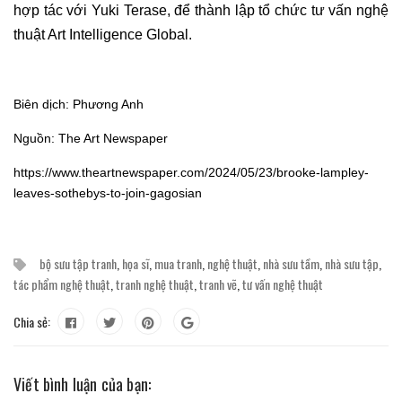
hợp tác với Yuki Terase, để thành lập tổ chức tư vấn nghệ
thuật Art Intelligence Global.
Biên dịch: Phương Anh
Nguồn: The Art Newspaper
https://www.theartnewspaper.com/2024/05/23/brooke-lampley-
leaves-sothebys-to-join-gagosian
bộ sưu tập tranh
,
họa sĩ
,
mua tranh
,
nghệ thuật
,
nhà sưu tầm
,
nhà sưu tập
,
tác phẩm nghệ thuật
,
tranh nghệ thuật
,
tranh vẽ
,
tư vấn nghệ thuật
Chia sẻ:
Viết bình luận của bạn: