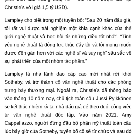
Christie's với giá 1,5 tỷ USD).
Lampley cho biết trong một tuyên bố: “Sau 20 năm đấu giá,
tôi rất vui được trải nghiệm một khía cạnh khác của
thế
giới nghệ thuật
và học hỏi từ những điều tốt nhất”. “Tình
yêu
nghệ thuật
là động lực thúc đẩy tôi và tôi mong muốn
được đến gần hơn với các
nghệ sĩ
và suy nghĩ sâu sắc về
sự phát triển của một nhóm
tác phẩm
.”
Lampley là nhà lãnh đạo cấp cao mới nhất rời khỏi
Sotheby, và trở thành
cố vấn nghệ thuậ
t cho các
phòng
trưng bày
thương mại. Ngoài ra, Christie's đã thông báo
vào tháng 10 năm nay, chủ tịch toàn cầu Jussi Pylkkänen
sẽ kết thúc nhiệm kỳ tại nhà đấu giá để theo đuổi công việc
tư vấn nghệ thuật
độc lập. Vào năm 2021, Amy
Cappellazzo, người đứng đầu bộ phận mỹ thuật toàn cầu
lúc bấy giờ của Sotheby, tuyên bố cô sẽ từ chức và sau đó