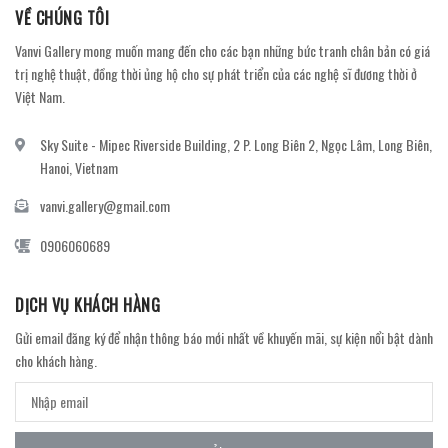
VỀ CHÚNG TÔI
Vanvi Gallery mong muốn mang đến cho các bạn những bức tranh chân bản có giá
trị nghệ thuật, đồng thời ủng hộ cho sự phát triển của các nghệ sĩ đương thời ở
Việt Nam.
Sky Suite - Mipec Riverside Building, 2 P. Long Biên 2, Ngọc Lâm, Long Biên,
Hanoi, Vietnam
vanvi.gallery@gmail.com
0906060689
DỊCH VỤ KHÁCH HÀNG
Gửi email đăng ký để nhận thông báo mới nhất về khuyến mãi, sự kiện nổi bật dành
cho khách hàng.