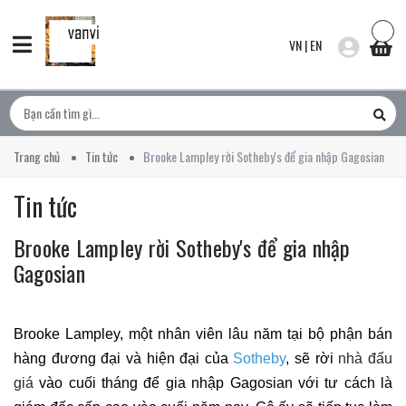
VN
|
EN
Trang chủ
Tin tức
Brooke Lampley rời Sotheby's để gia nhập Gagosian
Tin tức
Brooke Lampley rời Sotheby's để gia nhập
Gagosian
Brooke Lampley, một nhân viên lâu năm tại bộ phận bán
hàng đương đại và hiện đại của
Sotheby
, sẽ rời
nhà đấu
giá
vào cuối tháng để gia nhập Gagosian với tư cách là