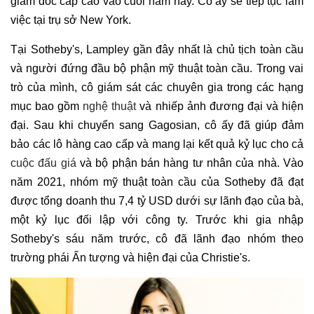
giám đốc cấp cao vào cuối năm nay. Cô ấy sẽ tiếp tục làm
việc tại trụ sở New York.
Tại Sotheby's, Lampley gần đây nhất là chủ tịch toàn cầu
và người đứng đầu bộ phận mỹ thuật toàn cầu. Trong vai
trò của mình, cô giám sát các chuyên gia trong các hạng
mục bao gồm
nghệ thuật
và nhiếp ảnh đương đại và hiện
đại. Sau khi chuyển sang Gagosian, cô ấy đã giúp đảm
bảo các lô hàng cao cấp và mang lại kết quả kỷ lục cho cả
cuộc đấu giá
và bộ phận bán hàng tư nhân của nhà. Vào
năm 2021, nhóm mỹ thuật toàn cầu của Sotheby đã đạt
được tổng doanh thu 7,4 tỷ USD dưới sự lãnh đạo của bà,
một kỷ lục đối lập với công ty. Trước khi gia nhập
Sotheby's sáu năm trước, cô đã lãnh đạo nhóm theo
trường phái Ấn tượng và hiện đại của Christie's.