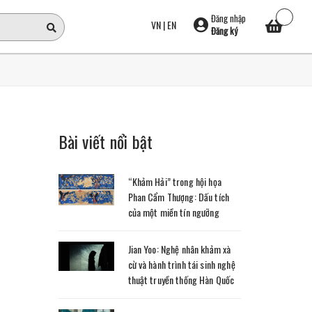
Đăng nhập
VN
|
EN
Đăng ký
Bài viết nổi bật
“Khảm Hải” trong hội họa
Phan Cẩm Thượng: Dấu tích
của một miền tín ngưỡng
Jian Yoo: Nghệ nhân khảm xà
cừ và hành trình tái sinh nghệ
thuật truyền thống Hàn Quốc