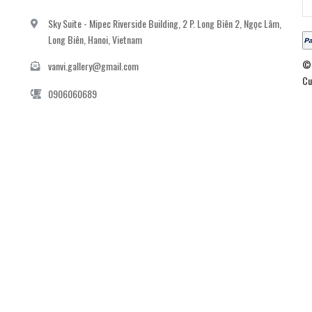
Sky Suite - Mipec Riverside Building, 2 P. Long Biên 2, Ngọc Lâm,
Long Biên, Hanoi, Vietnam
© 
vanvi.gallery@gmail.com
Cu
0906060689