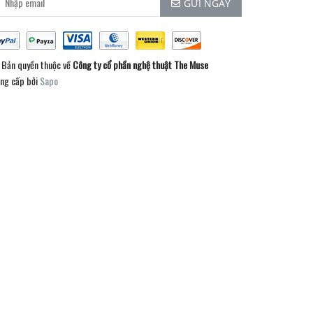
GỬI NGAY
Bản quyền thuộc về
Công ty cổ phần nghệ thuật The Muse
ng cấp bởi
Sapo