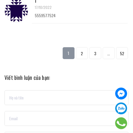
1
17/10/2022
5559577524
1
2
3
...
52
Viết bình luận của bạn: