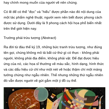
hay chính mong muốn của người vẽ nên chúng.
Có lẽ để có thể “đọc” và “hiểu” được phần nào đó nội dung của
một tác phẩm nghệ thuật, người xem nên biết được phong cách
được sử dụng. Dưới đây là 9 phong cách hội họa phổ biến nhất
trên thế giới hiện nay.
Trường phái trừu tượng (Abstract)
Ra đời từ đàu thế kỷ 19, những bức tranh trừu tượng, như đúng
tên gọi, chúng không mô tả bất cứ thứ gì có thực - không phải
người, không phải địa điểm, không phải vật. Để đạt được hiệu
ứng của nó, các họa sĩ thường vẽ màu sắc, hình dạng, hình thức
và các dấu hiệu cử chỉ như một nét vẽ hoặc thậm chí một mảng
tưởng chừng như ngẫu nhiên. Thế nhưng những thứ ngẫu nhiên
đó vẫn được người vẽ gửi gắm một ý đồ cụ thể.