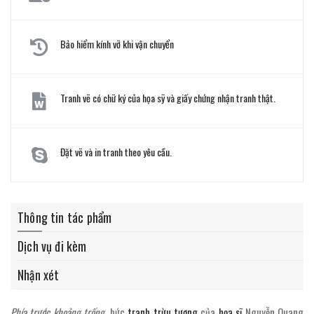
Bảo hiểm kính vỡ khi vận chuyển
Tranh vẽ có chữ ký của họa sỹ và giấy chứng nhận tranh thật.
Đặt vẽ và in tranh theo yêu cầu.
Thông tin tác phẩm
Dịch vụ đi kèm
Nhận xét
Phía trước khoảng trống
, bức
tranh trừu tượng
của
họa sĩ
Nguyễn Quang