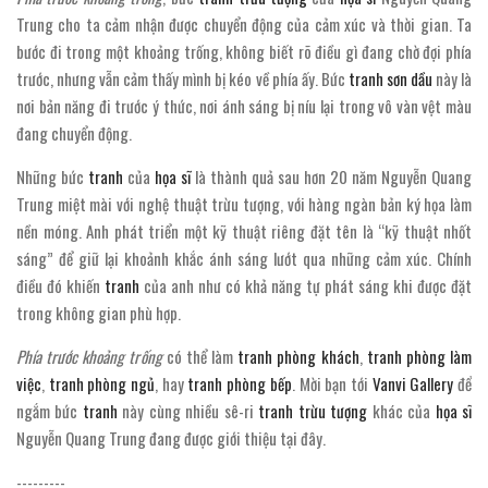
Trung cho ta cảm nhận được chuyển động của cảm xúc và thời gian. Ta
bước đi trong một khoảng trống, không biết rõ điều gì đang chờ đợi phía
trước, nhưng vẫn cảm thấy mình bị kéo về phía ấy. Bức
tranh sơn dầu
này là
nơi bản năng đi trước ý thức, nơi ánh sáng bị níu lại trong vô vàn vệt màu
đang chuyển động.
Những bức
tranh
của
họa sĩ
là thành quả sau hơn 20 năm Nguyễn Quang
Trung miệt mài với nghệ thuật trừu tượng, với hàng ngàn bản ký họa làm
nền móng. Anh phát triển một kỹ thuật riêng đặt tên là “kỹ thuật nhốt
sáng” để giữ lại khoảnh khắc ánh sáng lướt qua những cảm xúc. Chính
điều đó khiến
tranh
của anh như có khả năng tự phát sáng khi được đặt
trong không gian phù hợp.
Phía trước khoảng trống
có thể làm
tranh phòng khách
,
tranh phòng làm
việc
,
tranh phòng ngủ
, hay
tranh phòng bếp
. Mời bạn tới
Vanvi Gallery
để
ngắm bức
tranh
này cùng nhiều sê-ri
tranh trừu tượng
khác của
họa sĩ
Nguyễn Quang Trung đang được giới thiệu tại đây.
---------