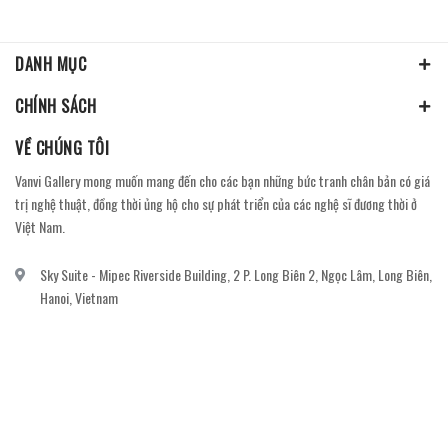
DANH MỤC
CHÍNH SÁCH
VỀ CHÚNG TÔI
Vanvi Gallery mong muốn mang đến cho các bạn những bức tranh chân bản có giá
trị nghệ thuật, đồng thời ủng hộ cho sự phát triển của các nghệ sĩ đương thời ở
Việt Nam.
Sky Suite - Mipec Riverside Building, 2 P. Long Biên 2, Ngọc Lâm, Long Biên,
Hanoi, Vietnam
vanvi.gallery@gmail.com
0906060689
DỊCH VỤ KHÁCH HÀNG