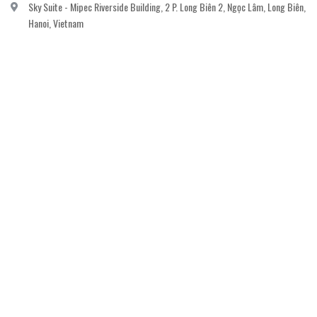
Sky Suite - Mipec Riverside Building, 2 P. Long Biên 2, Ngọc Lâm, Long Biên,
Hanoi, Vietnam
vanvi.gallery@gmail.com
0906060689
DỊCH VỤ KHÁCH HÀNG
Gửi email đăng ký để nhận thông báo mới nhất về khuyến mãi, sự kiện nổi bật dành
cho khách hàng.
GỬI NGAY
© Bản quyền thuộc về
Công ty cổ phần nghệ thuật The Muse
Cung cấp bởi
Sapo