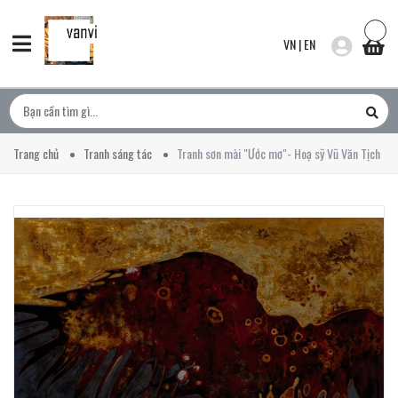
VN
|
EN
Trang chủ
Tranh sáng tác
Tranh sơn mài "Ước mơ"- Hoạ sỹ Vũ Văn Tịch