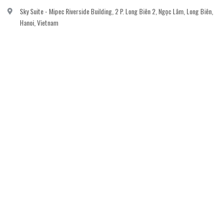
Sky Suite - Mipec Riverside Building, 2 P. Long Biên 2, Ngọc Lâm, Long Biên,
Hanoi, Vietnam
vanvi.gallery@gmail.com
0906060689
DỊCH VỤ KHÁCH HÀNG
Gửi email đăng ký để nhận thông báo mới nhất về khuyến mãi, sự kiện nổi bật dành
cho khách hàng.
GỬI NGAY
© Bản quyền thuộc về
Công ty cổ phần nghệ thuật The Muse
Cung cấp bởi
Sapo