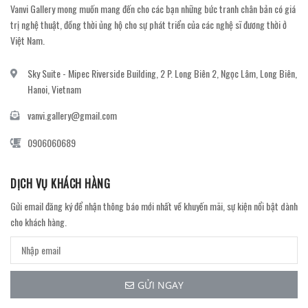
Vanvi Gallery mong muốn mang đến cho các bạn những bức tranh chân bản có giá
trị nghệ thuật, đồng thời ủng hộ cho sự phát triển của các nghệ sĩ đương thời ở
Việt Nam.
Sky Suite - Mipec Riverside Building, 2 P. Long Biên 2, Ngọc Lâm, Long Biên,
Hanoi, Vietnam
vanvi.gallery@gmail.com
0906060689
DỊCH VỤ KHÁCH HÀNG
Gửi email đăng ký để nhận thông báo mới nhất về khuyến mãi, sự kiện nổi bật dành
cho khách hàng.
GỬI NGAY