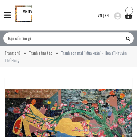
VN
|
EN
Trang chủ
Tranh sáng tác
Tranh sơn mài "Mùa xuân" - Họa sĩ Nguyễn
Thế Hùng