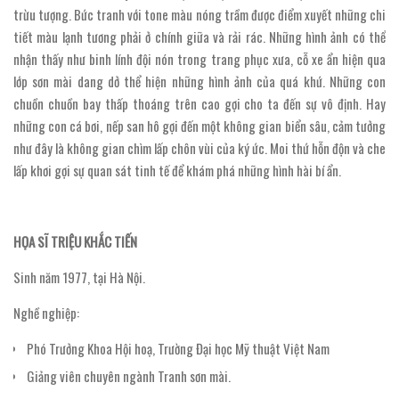
trừu tượng. Bức tranh với tone màu nóng trầm được điểm xuyết những chi
tiết màu lạnh tương phải ở chính giữa và rải rác. Những hình ảnh có thể
nhận thấy như binh lính đội nón trong trang phục xưa, cỗ xe ẩn hiện qua
lớp sơn mài dang dở thể hiện những hình ảnh của quá khứ. Những con
chuồn chuồn bay thấp thoáng trên cao gợi cho ta đến sự vô định. Hay
những con cá bơi, nếp san hô gợi đến một không gian biển sâu, cảm tưởng
như đây là không gian chìm lấp chôn vùi của ký ức. Moi thứ hỗn độn và che
lấp khơi gợi sự quan sát tinh tế để khám phá những hình hài bí ẩn.
HỌA SĨ TRIỆU KHẮC TIẾN
Sinh năm 1977, tại Hà Nội.
Nghề nghiệp:
Phó Trưởng Khoa Hội hoạ, Trường Đại học Mỹ thuật Việt Nam
Giảng viên chuyên ngành Tranh sơn mài.