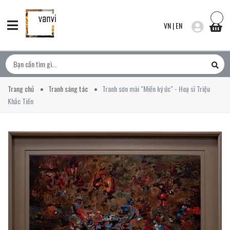
VN
|
EN
Trang chủ
Tranh sáng tác
Tranh sơn mài "Miền ký ức" - Hoạ sĩ Triệu
Khắc Tiến