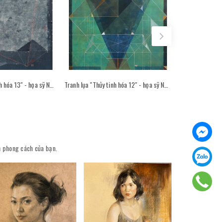
Tranh lụa "Thủy tinh hóa 13" - họa sỹ Nguyễn Văn Trinh
Tranh lụa "Thủy tinh hóa 12" - họa sỹ Nguyễn Văn Trinh
ên phong cách của bạn.