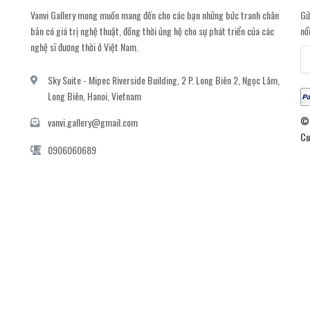
Vanvi Gallery mong muốn mang đến cho các bạn những bức tranh chân
Gử
bản có giá trị nghệ thuật, đồng thời ủng hộ cho sự phát triển của các
nổ
nghệ sĩ đương thời ở Việt Nam.
Sky Suite - Mipec Riverside Building, 2 P. Long Biên 2, Ngọc Lâm,
Long Biên, Hanoi, Vietnam
© 
vanvi.gallery@gmail.com
Cu
0906060689