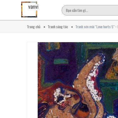
Trang chủ
Tranh sáng tác
Tranh sơn mài "Love hurts 5" -