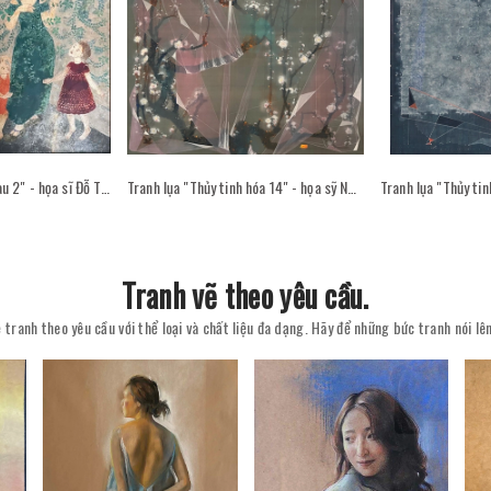
Tranh sơn mài "Sân sau 2" - họa sĩ Đỗ Thị Kim Đoan
Tranh lụa "Thủy tinh hóa 14" - họa sỹ Nguyễn Văn Trinh
Tranh vẽ theo yêu cầu.
 tranh theo yêu cầu với thể loại và chất liệu đa dạng. Hãy để những bức tranh nói l