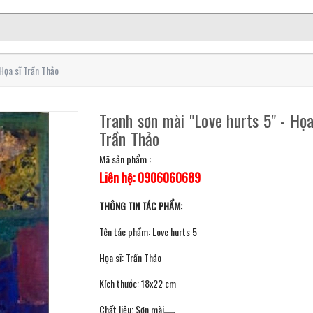
 Họa sĩ Trần Thảo
Tranh sơn mài "Love hurts 5" - Họa
Trần Thảo
Mã sản phẩm :
Liên hệ: 0906060689
THÔNG TIN TÁC PHẨM:
Tên tác phẩm: Love hurts 5
Họa sĩ: Trần Thảo
Kích thước: 18x22 cm
Chất liệu: Sơn mài