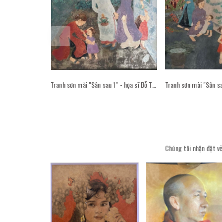
Tranh sơn mài "Sân sau 1" - họa sĩ Đỗ Thị Kim Đoan
Chúng tôi nhận đặt vẽ