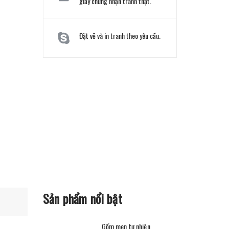
giấy chứng nhận tranh thật.
Đặt vẽ và in tranh theo yêu cầu.
Sản phẩm nổi bật
Gốm men tự nhiên