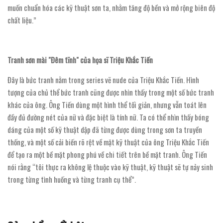
muốn chuẩn hóa các kỹ thuật sơn ta, nhằm tăng độ bền và mở rộng biên độ
chất liệu.”
Tranh sơn mài "Đêm tĩnh" của họa sĩ Triệu Khắc Tiến
Đây là bức tranh nằm trong series vẽ nude của Triệu Khắc Tiến. Hình
tượng của chủ thể bức tranh cũng được nhìn thấy trong một số bức tranh
khác của ông. Ông Tiến dùng một hình thể tối giản, nhưng vẫn toát lên
đầy đủ đường nét của nữ và đặc biệt là tính nữ. Ta có thể nhìn thấy bóng
dáng của một số kỹ thuật dập đã từng được dùng trong sơn ta truyền
thống, và một số cải biến rõ rệt về mặt kỹ thuật của ông Triệu Khắc Tiến
để tạo ra một bề mặt phong phú về chi tiết trên bề mặt tranh. Ông Tiến
nói rằng “tôi thực ra không lệ thuộc vào kỹ thuật, kỹ thuật sẽ tự nảy sinh
trong từng tình huống và từng tranh cụ thể”.