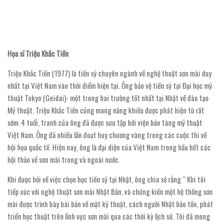
Họa sĩ Triệu Khắc Tiến
Triệu Khắc Tiến (1977) là tiến sỹ chuyên ngành về nghệ thuật sơn mài duy
nhất tại Việt Nam vào thời điểm hiện tại. Ông bảo vệ tiến sỹ tại Đại học mỹ
thuật Tokyo (Geidai)- một trong hai trường tốt nhất tại Nhật về đào tạo
Mỹ thuật. Triệu Khắc Tiến cũng mang năng khiếu được phát hiện từ rất
sớm. 4 tuổi, tranh của ông đã được sưu tập bởi viện bảo tàng mỹ thuật
Việt Nam. Ông đã nhiều lần đoạt huy chương vàng trong các cuộc thi về
hội họa quốc tế. Hiện nay, ông là đại diện của Việt Nam trong hầu hết các
hội thảo về sơn mài trong và ngoài nước.
Khi được hỏi về việc chọn học tiến sỹ tại Nhật, ông chia sẻ rằng “ Khi tôi
tiếp xúc với nghệ thuật sơn mài Nhật Bản, và chứng kiến một hệ thống sơn
mài được trình bày bài bản về mặt kỹ thuật, cách người Nhật bảo tồn, phát
triển học thuật trên lĩnh vực sơn mài qua các thời kỳ lịch sử. Tôi đã mong