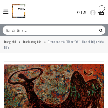
VN
|
EN
Trang chủ
Tranh sáng tác
Tranh sơn mài "Đêm tĩnh" - Họa sĩ Triệu Khắc
Tiến