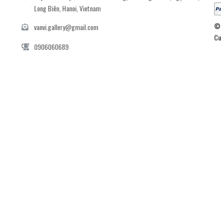
Long Biên, Hanoi, Vietnam
© 
vanvi.gallery@gmail.com
Cu
0906060689