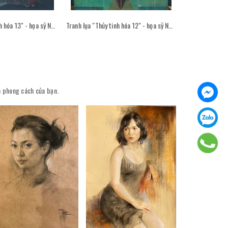
Tranh lụa "Thủy tinh hóa 13" - họa sỹ Nguyễn Văn Trinh
Tranh lụa "Thủy tinh hóa 12" - họa sỹ Nguyễn Văn Trinh
ên phong cách của bạn.