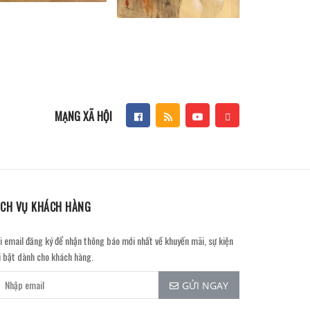
MẠNG XÃ HỘI
ỊCH VỤ KHÁCH HÀNG
i email đăng ký để nhận thông báo mới nhất về khuyến mãi, sự kiện
i bật dành cho khách hàng.
GỬI NGAY