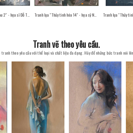
Tranh sơn mài "Sân sau 2" - họa sĩ Đỗ Thị Kim Đoan
Tranh lụa "Thủy tinh hóa 14" - họa sỹ Nguyễn Văn Trinh
Tranh vẽ theo yêu cầu.
 tranh theo yêu cầu với thể loại và chất liệu đa dạng. Hãy để những bức tranh nói l