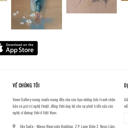
VỀ CHÚNG TÔI
D
Vanvi Gallery mong muốn mang đến cho các bạn những bức tranh chân
Gử
bản có giá trị nghệ thuật, đồng thời ủng hộ cho sự phát triển của các
nổ
nghệ sĩ đương thời ở Việt Nam.
Sky Suite - Mipec Riverside Building, 2 P. Long Biên 2, Ngọc Lâm,