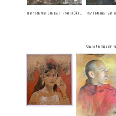
Tranh sơn mài "Sân sau 1" - họa sĩ Đỗ Thị Kim Đoan
Chúng tôi nhận đặt vẽ