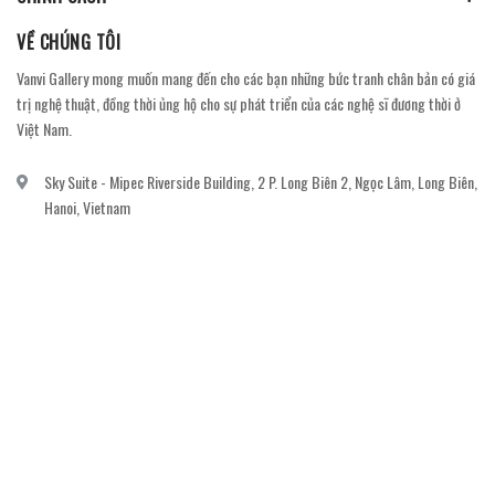
VỀ CHÚNG TÔI
Vanvi Gallery mong muốn mang đến cho các bạn những bức tranh chân bản có giá
trị nghệ thuật, đồng thời ủng hộ cho sự phát triển của các nghệ sĩ đương thời ở
Việt Nam.
Sky Suite - Mipec Riverside Building, 2 P. Long Biên 2, Ngọc Lâm, Long Biên,
Hanoi, Vietnam
vanvi.gallery@gmail.com
0906060689
DỊCH VỤ KHÁCH HÀNG
Gửi email đăng ký để nhận thông báo mới nhất về khuyến mãi, sự kiện nổi bật dành
cho khách hàng.