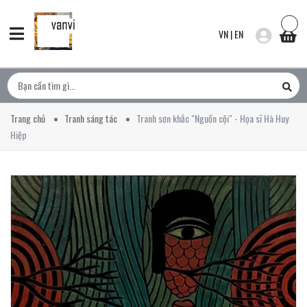
VN
|
EN
Trang chủ
Tranh sáng tác
Tranh sơn khắc "Nguồn cội" - Họa sĩ Hà Huy
Hiệp