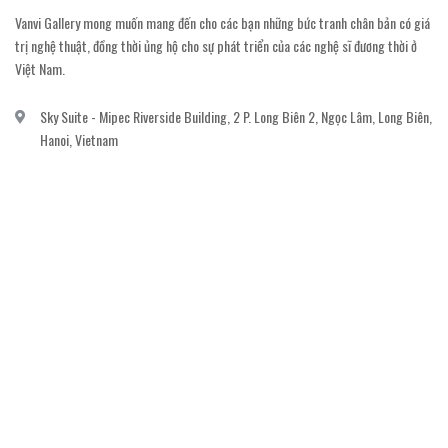
Vanvi Gallery mong muốn mang đến cho các bạn những bức tranh chân bản có giá
trị nghệ thuật, đồng thời ủng hộ cho sự phát triển của các nghệ sĩ đương thời ở
Việt Nam.
Sky Suite - Mipec Riverside Building, 2 P. Long Biên 2, Ngọc Lâm, Long Biên,
Hanoi, Vietnam
vanvi.gallery@gmail.com
0906060689
DỊCH VỤ KHÁCH HÀNG
Gửi email đăng ký để nhận thông báo mới nhất về khuyến mãi, sự kiện nổi bật dành
cho khách hàng.
GỬI NGAY