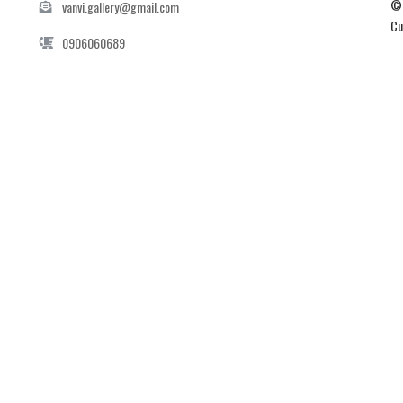
© 
vanvi.gallery@gmail.com
Cu
0906060689