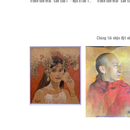
Tranh sơn mài "Sân sau 1" - họa sĩ Đỗ Thị Kim Đoan
Chúng tôi nhận đặt vẽ