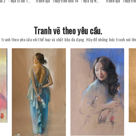
Tranh sơn mài "Sân sau 2" - họa sĩ Đỗ Thị Kim Đoan
Tranh lụa "Thủy tinh hóa 14" - họa sỹ Nguyễn Văn Trinh
Tranh vẽ theo yêu cầu.
 tranh theo yêu cầu với thể loại và chất liệu đa dạng. Hãy để những bức tranh nói l