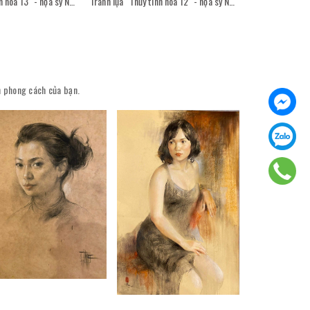
Tranh lụa "Thủy tinh hóa 13" - họa sỹ Nguyễn Văn Trinh
Tranh lụa "Thủy tinh hóa 12" - họa sỹ Nguyễn Văn Trinh
ên phong cách của bạn.