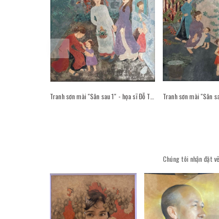
Tranh sơn mài "Sân sau 1" - họa sĩ Đỗ Thị Kim Đoan
Chúng tôi nhận đặt vẽ