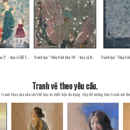
Tranh sơn mài "Sân sau 2" - họa sĩ Đỗ Thị Kim Đoan
Tranh lụa "Thủy tinh hóa 14" - họa sỹ Nguyễn Văn Trinh
Tranh vẽ theo yêu cầu.
 tranh theo yêu cầu với thể loại và chất liệu đa dạng. Hãy để những bức tranh nói l