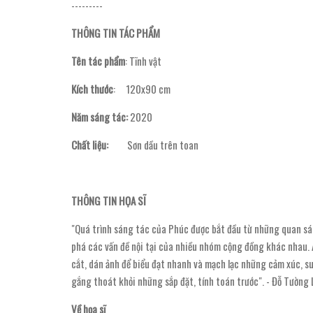
---------
THÔNG TIN TÁC PHẨM
Tên tác phẩm
: Tĩnh vật
Kích thước
: 120x90 cm
Năm sáng tác:
2020
Chất liệu:
Sơn dầu trên toan
THÔNG TIN HỌA SĨ
"Quá trình sáng tác của Phúc được bắt đầu từ những quan sát
phá các vấn đề nội tại của nhiều nhóm cộng đồng khác nhau. A
cắt, dán ảnh để biểu đạt nhanh và mạch lạc những cảm xúc, suy
gắng thoát khỏi những sắp đặt, tính toán trước". - Đỗ Tường 
Về họa sĩ