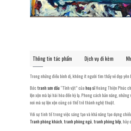
Thông tin tác phẩm
Dịch vụ đi kèm
Nh
Trong những điều bình dị, không ít người tìm thấy vẻ đẹp yên 
Bức
tranh sơn dầu
“Tĩnh vật” của
hoạ sĩ
Hoàng Thiện Phúc chứa
lộn xộn mà lại hài hòa đến kỳ lạ. Phong cách bản năng, những
nơi mà sự lộn xộn cũng có thể trở thành nghệ thuật.
Với sự tinh tế trong việc sáng tạo và khả năng tạo dựng chiề
Tranh phòng khách
,
tranh phòng ngủ
,
tranh phòng bếp
, hãy