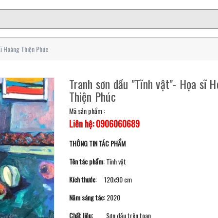
sĩ Hoàng Thiện Phúc
Tranh sơn dầu "Tĩnh vật"- Họa sĩ 
Thiện Phúc
Mã sản phẩm :
Liên hệ: 0906060689
THÔNG TIN TÁC PHẨM
Tên tác phẩm
: Tĩnh vật
Kích thước
: 120x90 cm
Năm sáng tác:
2020
Chất liệu:
Sơn dầu trên toan