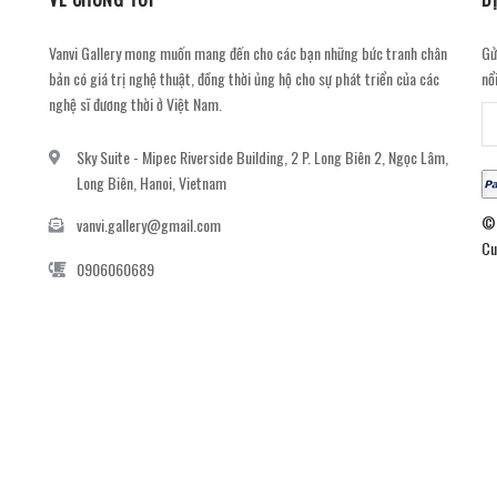
Vanvi Gallery mong muốn mang đến cho các bạn những bức tranh chân
Gử
bản có giá trị nghệ thuật, đồng thời ủng hộ cho sự phát triển của các
nổ
nghệ sĩ đương thời ở Việt Nam.
Sky Suite - Mipec Riverside Building, 2 P. Long Biên 2, Ngọc Lâm,
Long Biên, Hanoi, Vietnam
© 
vanvi.gallery@gmail.com
Cu
0906060689