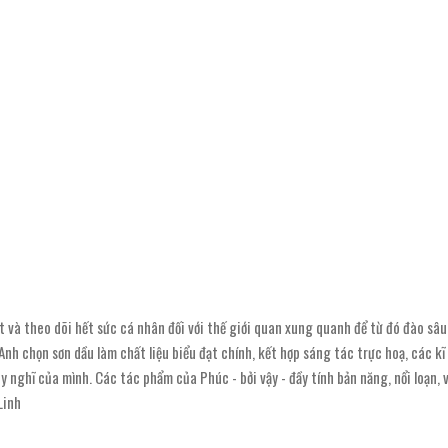
 và theo dõi hết sức cá nhân đối với thế giới quan xung quanh để từ đó đào sâ
nh chọn sơn dầu làm chất liệu biểu đạt chính, kết hợp sáng tác trực hoạ, các kĩ
 nghĩ của mình. Các tác phẩm của Phúc - bởi vậy - đầy tính bản năng, nổi loạn, 
Linh