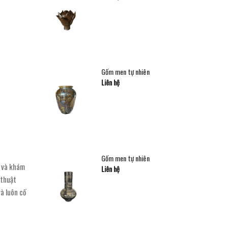
Gốm men tự nhiên
Liên hệ
Gốm men tự nhiên
u và khám
Liên hệ
 thuật
và luôn cố