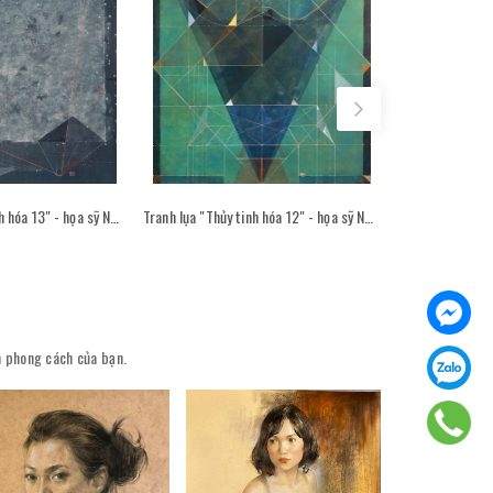
Tranh lụa "Thủy tinh hóa 13" - họa sỹ Nguyễn Văn Trinh
Tranh lụa "Thủy tinh hóa 12" - họa sỹ Nguyễn Văn Trinh
ên phong cách của bạn.