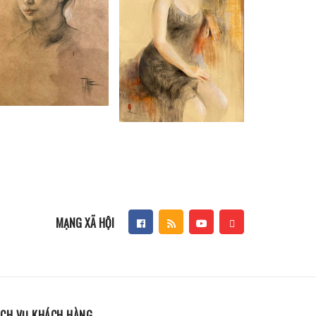
MẠNG XÃ HỘI
ỊCH VỤ KHÁCH HÀNG