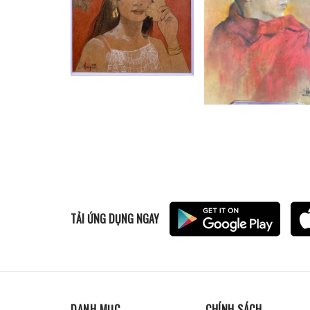
TẢI ỨNG DỤNG NGAY
DANH MỤC
CHÍNH SÁCH