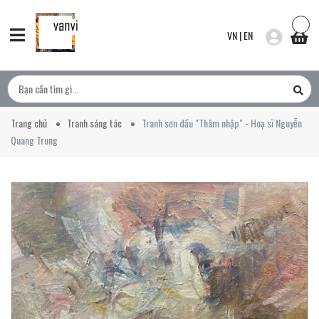
VN
|
EN
Trang chủ
Tranh sáng tác
Tranh sơn dầu "Thâm nhập" - Hoạ sĩ Nguyễn
Quang Trung