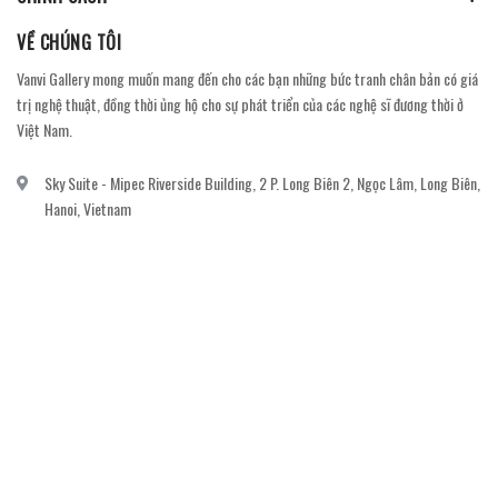
VỀ CHÚNG TÔI
Vanvi Gallery mong muốn mang đến cho các bạn những bức tranh chân bản có giá
trị nghệ thuật, đồng thời ủng hộ cho sự phát triển của các nghệ sĩ đương thời ở
Việt Nam.
Sky Suite - Mipec Riverside Building, 2 P. Long Biên 2, Ngọc Lâm, Long Biên,
Hanoi, Vietnam
vanvi.gallery@gmail.com
0906060689
DỊCH VỤ KHÁCH HÀNG
Gửi email đăng ký để nhận thông báo mới nhất về khuyến mãi, sự kiện nổi bật dành
cho khách hàng.