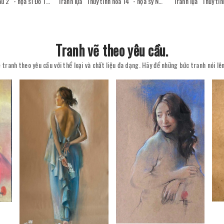
Tranh sơn mài "Sân sau 2" - họa sĩ Đỗ Thị Kim Đoan
Tranh lụa "Thủy tinh hóa 14" - họa sỹ Nguyễn Văn Trinh
Tranh vẽ theo yêu cầu.
 tranh theo yêu cầu với thể loại và chất liệu đa dạng. Hãy để những bức tranh nói l