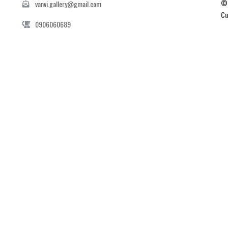
© 
vanvi.gallery@gmail.com
Cu
0906060689