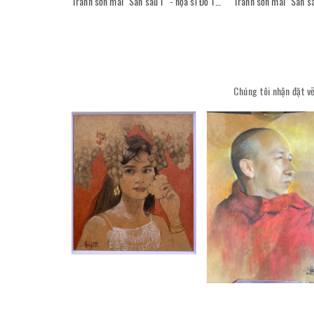
Tranh sơn mài "Sân sau 1" - họa sĩ Đỗ Thị Kim Đoan
Chúng tôi nhận đặt vẽ