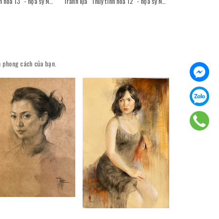
Tranh lụa "Thủy tinh hóa 13" - họa sỹ Nguyễn Văn Trinh
Tranh lụa "Thủy tinh hóa 12" - họa sỹ Nguyễn Văn Trinh
ên phong cách của bạn.