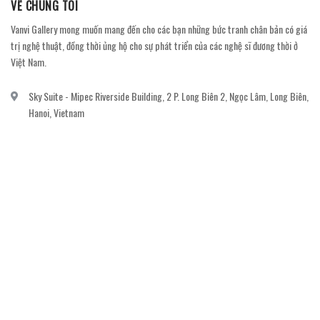
VỀ CHÚNG TÔI
Vanvi Gallery mong muốn mang đến cho các bạn những bức tranh chân bản có giá
trị nghệ thuật, đồng thời ủng hộ cho sự phát triển của các nghệ sĩ đương thời ở
Việt Nam.
Sky Suite - Mipec Riverside Building, 2 P. Long Biên 2, Ngọc Lâm, Long Biên,
Hanoi, Vietnam
vanvi.gallery@gmail.com
0906060689
DỊCH VỤ KHÁCH HÀNG
Gửi email đăng ký để nhận thông báo mới nhất về khuyến mãi, sự kiện nổi bật dành
cho khách hàng.
GỬI NGAY