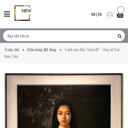
VN
|
EN
Trang chủ
Chân dung đặt hàng
Tranh sơn dầu "Sách đỏ" - Hoạ sỹ Cao
Nam Tiến