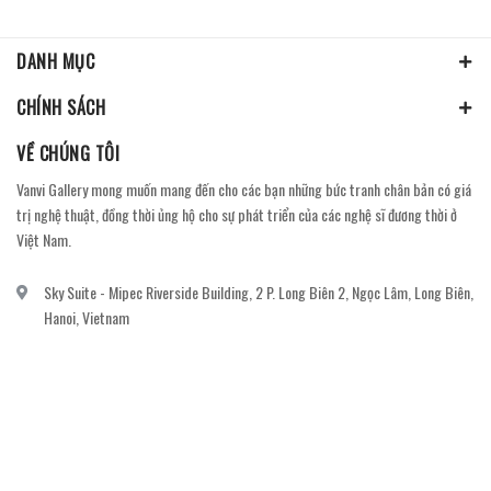
DANH MỤC
CHÍNH SÁCH
VỀ CHÚNG TÔI
Vanvi Gallery mong muốn mang đến cho các bạn những bức tranh chân bản có giá
trị nghệ thuật, đồng thời ủng hộ cho sự phát triển của các nghệ sĩ đương thời ở
Việt Nam.
Sky Suite - Mipec Riverside Building, 2 P. Long Biên 2, Ngọc Lâm, Long Biên,
Hanoi, Vietnam
vanvi.gallery@gmail.com
0906060689
DỊCH VỤ KHÁCH HÀNG