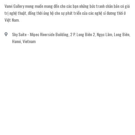
Vanvi Gallery mong muốn mang đến cho các bạn những bức tranh chân bản có giá
trị nghệ thuật, đồng thời ủng hộ cho sự phát triển của các nghệ sĩ đương thời ở
Việt Nam.
Sky Suite - Mipec Riverside Building, 2 P. Long Biên 2, Ngọc Lâm, Long Biên,
Hanoi, Vietnam
vanvi.gallery@gmail.com
0906060689
DỊCH VỤ KHÁCH HÀNG
Gửi email đăng ký để nhận thông báo mới nhất về khuyến mãi, sự kiện nổi bật dành
cho khách hàng.
GỬI NGAY