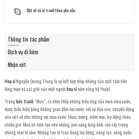
Đặt vẽ và in tranh theo yêu cầu.
Thông tin tác phẩm
Dịch vụ đi kèm
Nhận xét
Hoạ sĩ
Nguyễn Quang Trung là sự kết hợp nhịp nhàng của một tâm hồn
lãng mạn và cái giỏi của một người
hoạ sĩ
nắm vững kỹ thuật.
Trong
bức tranh
“Mưa”, ta nhìn thấy những hiệu ứng của mưa mùa xuân,
được biểu hiện bằng không gian đẫm hơi nước, với sự đan xen, chuyển động
của nét vẽ như những sợi mưa xuân: thưa, mỏng, mềm mại, lay động theo
chiều gió. Mưa vô tình tạo nên những ánh sáng lung linh, run rẩy trong
những vòm lá sẫm. Những tán lá trúc đang lay động, vàng rực, sũng nước