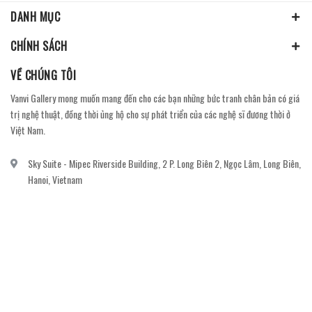
DANH MỤC
CHÍNH SÁCH
VỀ CHÚNG TÔI
Vanvi Gallery mong muốn mang đến cho các bạn những bức tranh chân bản có giá
trị nghệ thuật, đồng thời ủng hộ cho sự phát triển của các nghệ sĩ đương thời ở
Việt Nam.
Sky Suite - Mipec Riverside Building, 2 P. Long Biên 2, Ngọc Lâm, Long Biên,
Hanoi, Vietnam
vanvi.gallery@gmail.com
0906060689
DỊCH VỤ KHÁCH HÀNG
Gửi email đăng ký để nhận thông báo mới nhất về khuyến mãi, sự kiện nổi bật dành