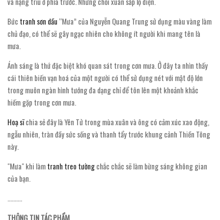
và nặng trĩu ở phía trước. Những chồi xuân sắp lộ diện.
Bức
tranh sơn dầu
“Mưa” của Nguyễn Quang Trung sử dụng màu vàng làm
chủ đạo, có thể sẽ gây ngạc nhiên cho không ít người khi mang tên là
mưa.
Ánh sáng là thứ đặc biệt khó quan sát trong cơn mưa. Ở đây ta nhìn thấy
cái thiên biến vạn hoá của một người có thể sử dụng nét với mật độ lớn
trong muôn ngàn hình tướng đa dạng chỉ để tôn lên một khoảnh khắc
hiếm gặp trong cơn mưa.
Hoạ sĩ
chia sẻ đây là Yên Tử trong mùa xuân và ông có cảm xúc xao động,
ngẫu nhiên, tràn đầy sức sống và thanh tẩy trước khung cảnh Thiền Tông
này.
"Mưa" khi làm
tranh treo tường
chắc chắc sẽ làm bừng sáng không gian
của bạn.
..........
THÔNG TIN TÁC PHẨM