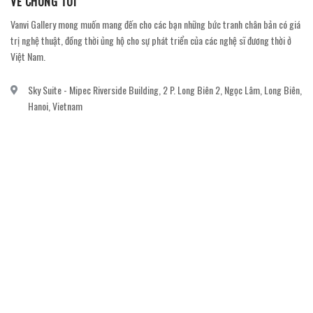
VỀ CHÚNG TÔI
Vanvi Gallery mong muốn mang đến cho các bạn những bức tranh chân bản có giá
trị nghệ thuật, đồng thời ủng hộ cho sự phát triển của các nghệ sĩ đương thời ở
Việt Nam.
Sky Suite - Mipec Riverside Building, 2 P. Long Biên 2, Ngọc Lâm, Long Biên,
Hanoi, Vietnam
vanvi.gallery@gmail.com
0906060689
DỊCH VỤ KHÁCH HÀNG
Gửi email đăng ký để nhận thông báo mới nhất về khuyến mãi, sự kiện nổi bật dành
cho khách hàng.
GỬI NGAY