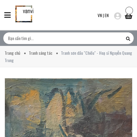
VN
|
EN
Trang chủ
Tranh sáng tác
Tranh sơn dầu "Chiều" - Hoạ sĩ Nguyễn Quang
Trung