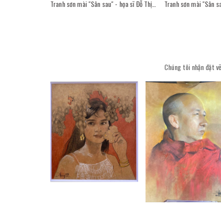
Tranh sơn mài "Sân sau" - họa sĩ Đỗ Thị Kim Đoan
Chúng tôi nhận đặt vẽ