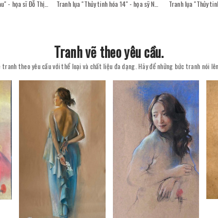
Tranh sơn mài "Sân sau" - họa sĩ Đỗ Thị Kim Đoan
Tranh lụa "Thủy tinh hóa 14" - họa sỹ Nguyễn Văn Trinh
Tranh vẽ theo yêu cầu.
 tranh theo yêu cầu với thể loại và chất liệu đa dạng. Hãy để những bức tranh nói l