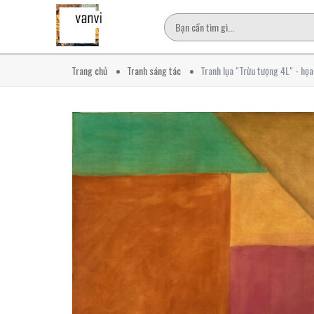
Trang chủ
Tranh sáng tác
Tranh lụa "Trừu tượng 4L" - họ