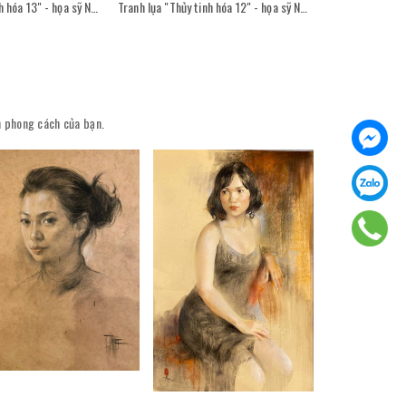
Tranh lụa "Thủy tinh hóa 13" - họa sỹ Nguyễn Văn Trinh
Tranh lụa "Thủy tinh hóa 12" - họa sỹ Nguyễn Văn Trinh
ên phong cách của bạn.