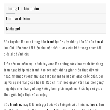
Thông tin tác phẩm
Dịch vụ đi kèm
Nhận xét
Bàn tay đưa lên cao trong bức
tranh lụa
“Ngày không tên 3” của
hoạ sĩ
Lưu Chí Hiếu được tái hiện như một biểu tượng của khát vọng chạm tới
điều gì đó vĩnh cửu.
Trên nền lụa mềm mại, cánh tay vươn lên những bông hoa xanh tím đang
tràn ngập khắp mặt tranh, tạo nên một không gian siêu thực đầy mê
hoặc. Những ô vuông như gạch lát sàn mang lại cảm giác chắc chắn, đối
lập với sự mơ màng của hoa lá. Các chi tiết hòa quyện với nhau trong một
nhịp điệu nhẹ nhàng nhưng không kém phần mạnh mẽ, khắc họa sự giao
thoa giữa hiện thực và ảo mộng.
Bức
tranh lụa
này là lời mời gọi bước vào thế giới siêu thực mà
họa sĩ
Lưu