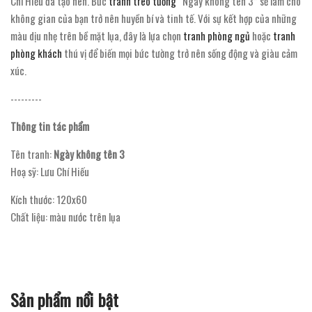
Chí Hiếu đã tạo nên. Bức
tranh treo tường
“Ngày không tên 3” sẽ làm cho
không gian của bạn trở nên huyền bí và tinh tế. Với sự kết hợp của những
màu dịu nhẹ trên bề mặt lụa, đây là lựa chọn
tranh phòng ngủ
hoặc
tranh
phòng khách
thú vị để biến mọi bức tường trở nên sống động và giàu cảm
xúc.
---------
Thông tin tác phẩm
Tên tranh:
Ngày không tên 3
Hoạ sỹ: Lưu Chí Hiếu
Kích thước: 120x60
Chất liệu: màu nước trên lụa
Sản phẩm nổi bật