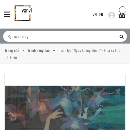
VN
|
EN
Trang chủ
Tranh sáng tác
Tranh lụa "Ngày không tên 3" - Hoạ sỹ Lưu
Chí Hiếu